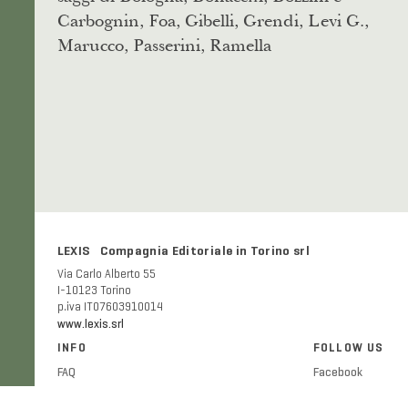
Carbognin, Foa, Gibelli, Grendi, Levi G.,
Marucco, Passerini, Ramella
LEXIS Compagnia Editoriale in Torino srl
Via Carlo Alberto 55
I-10123 Torino
p.iva IT07603910014
www.lexis.srl
INFO
FOLLOW US
FAQ
Facebook
Shipping and delivery costs
Twitter