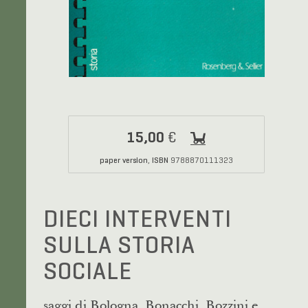
15,00
€
paper version
ISBN
,
9788870111323
DIECI INTERVENTI
SULLA STORIA
SOCIALE
saggi di Bologna, Bonacchi, Bozzini e