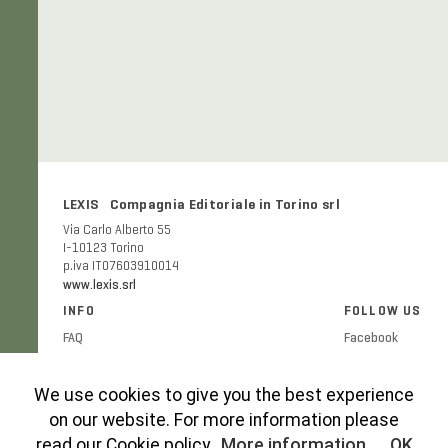
LEXIS Compagnia Editoriale in Torino srl
Via Carlo Alberto 55
I-10123 Torino
p.iva IT07603910014
www.lexis.srl
INFO
FOLLOW US
FAQ
Facebook
Shipping and delivery costs
Twitter
Publication ethics
Instagram
We use cookies to give you the best experience
Cookies Policy
on our website. For more information please
Privacy Policy
read our Cookie policy.
More information
OK