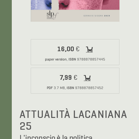
16,00
€
paper version
ISBN
,
9788878857445
7,99
€
PDF
ISBN
3.7 MB,
9788878857452
ATTUALITÀ LACANIANA
25
L'inconscio è la politica