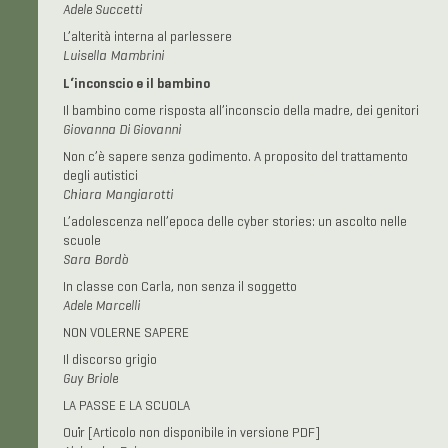
Adele Succetti
L’alterità interna al parlessere
Luisella Mambrini
L‘inconscio e il bambino
Il bambino come risposta all’inconscio della madre, dei genitori
Giovanna Di Giovanni
Non c’è sapere senza godimento. A proposito del trattamento
degli autistici
Chiara Mangiarotti
L’adolescenza nell’epoca delle cyber stories: un ascolto nelle
scuole
Sara Bordò
In classe con Carla, non senza il soggetto
Adele Marcelli
NON VOLERNE SAPERE
Il discorso grigio
Guy Briole
LA PASSE E LA SCUOLA
Ouïr
[Articolo non disponibile in versione PDF]