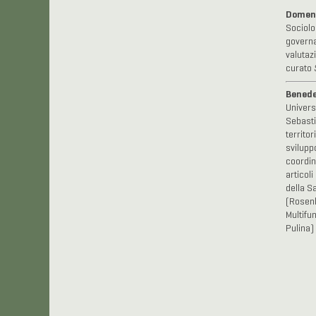
Domeni
Sociolog
governa
valutaz
curato
Benede
Universi
Sebasti
territor
svilupp
coordin
articol
della S
(Rosenb
Multifu
Pulina)