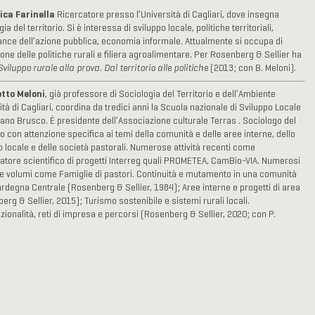
ca Farinella
Ricercatore presso l’Università di Cagliari, dove insegna
ia del territorio. Si è interessa di sviluppo locale, politiche territoriali,
nce dell’azione pubblica, economia informale. Attualmente si occupa di
ione delle politiche rurali e filiera agroalimentare. Per Rosenberg & Sellier ha
Sviluppo rurale alla prova. Dal territorio alle politiche
(2013; con B. Meloni).
tto Meloni
, già professore di Sociologia del Territorio e dell’Ambiente
tà di Cagliari, coordina da tredici anni la Scuola nazionale di Sviluppo Locale
ano Brusco. È presidente dell’Associazione culturale Terras . Sociologo del
io con attenzione specifica ai temi della comunità e delle aree interne, dello
o locale e delle società pastorali. Numerose attività recenti come
atore scientifico di progetti Interreg quali PROMETEA, CamBio-VIA. Numerosi
i e volumi come Famiglie di pastori. Continuità e mutamento in una comunità
ardegna Centrale (Rosenberg & Sellier, 1984); Aree interne e progetti di area
erg & Sellier, 2015); Turismo sostenibile e sistemi rurali locali.
nzionalità, reti di impresa e percorsi (Rosenberg & Sellier, 2020; con P.