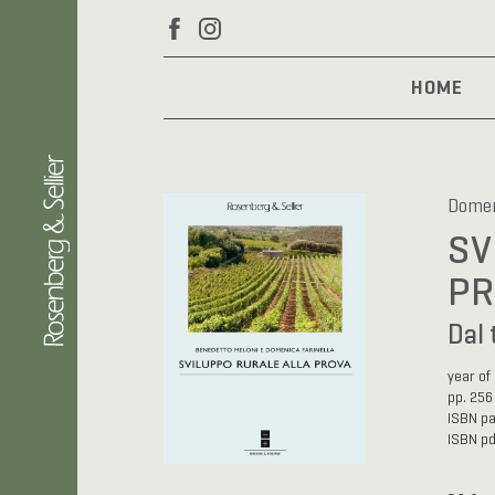
HOME
Domen
SV
PR
Dal 
year of
pp. 256
ISBN p
ISBN p