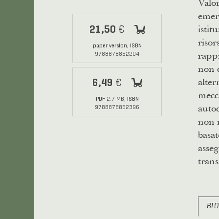
Valor
emerg
istit
21,50
€
risor
paper version
ISBN
,
rappr
9788878852204
non 
alter
6,49
€
mecca
PDF
ISBN
2.7 MB,
auto
9788878852396
non n
basat
asseg
trans
BI