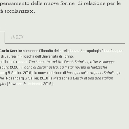
ipensamento delle nuove forme di relazione per le
tà secolarizzate.
O
INDEX
Carlo Corriero
insegna Filosofia della religione e Antropologia filosofica per
 di Laurea in Filosofia dell’Università di Torino.
oi libri più recenti
The Absolute and the Event. Schelling after Heidegger
bury, 2020),
Il dono di Zarathustra. La ‘lieta’ novella di Nietzsche
erg & Sellier, 2019), la nuova edizione di
Vertigini della ragione. Schelling e
che
(Rosenberg & Sellier, 2018) e
Nietzsche’s Death of God and Italian
ophy
(Rowman & Littlefield, 2016).