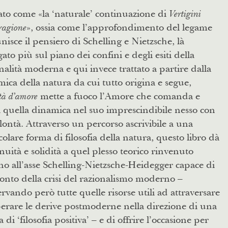
to come «la ‘naturale’ continuazione di
Vertigini
», ossia come l’approfondimento del legame
 ragione
nisce il pensiero di Schelling e Nietzsche, là
ato più sul piano dei confini e degli esiti della
nalità moderna e qui invece trattato a partire dalla
ica della natura da cui tutto origina e segue,
mette a fuoco l’Amore che comanda e
tà d’amore
a quella dinamica nel suo imprescindibile nesso con
lontà. Attraverso un percorso ascrivibile a una
colare forma di filosofia della natura, questo libro dà
nuità e solidità a quel plesso teorico rinvenuto
no all’asse Schelling-Nietzsche-Heidegger capace di
onto della crisi del razionalismo moderno –
rvando però tutte quelle risorse utili ad attraversare
erare le derive postmoderne nella direzione di una
 di ‘filosofia positiva’ – e di offrire l’occasione per