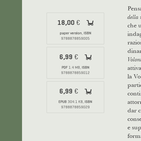
Pensa
della
18,00
€
che u
indag
paper version
ISBN
,
9788878859005
razio
dinam
6,99
€
Volon
attiv
PDF
ISBN
1.4 MB,
9788878859012
la Vo
parti
6,99
€
conti
attor
EPUB
ISBN
304.1 KB,
9788878859029
dar c
conse
e sup
forma