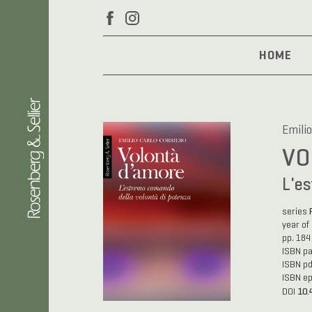
HOME
Emilio
VO
L'es
series
year of
pp. 184
ISBN p
ISBN p
ISBN e
10.
DOI