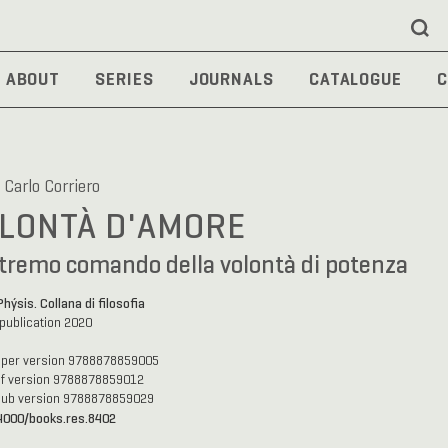
ABOUT
SERIES
JOURNALS
CATALOGUE
C
 Carlo Corriero
LONTÀ D'AMORE
tremo comando della volontà di potenza
Phýsis. Collana di filosofia
 publication 2020
aper version 9788878859005
df version 9788878859012
pub version 9788878859029
4000/books.res.8402