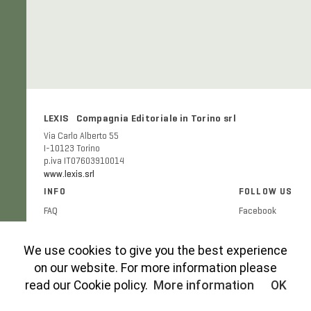
LEXIS Compagnia Editoriale in Torino srl
Via Carlo Alberto 55
I-10123 Torino
p.iva IT07603910014
www.lexis.srl
INFO
FOLLOW US
FAQ
Facebook
Shipping and delivery costs
Twitter
Publication ethics
Instagram
We use cookies to give you the best experience
Cookies Policy
on our website. For more information please
Privacy Policy
read our Cookie policy.
More information
OK