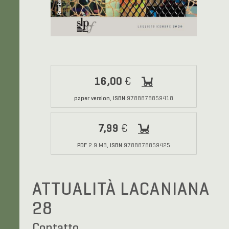
16,00
€
paper version
ISBN
,
9788878859418
7,99
€
PDF
ISBN
2.9 MB,
9788878859425
ATTUALITÀ LACANIANA
28
Contatto