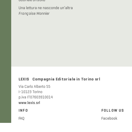
Gabriele Grisolia
Una lettura ne nasconde un’altra
Françoise Monnier
LEXIS Compagnia Editoriale in Torino srl
Via Carlo Alberto 55
I-10123 Torino
p.iva IT07603910014
www.lexis.srl
INFO
FOLLOW US
FAQ
Facebook
Shipping and delivery costs
Twitter