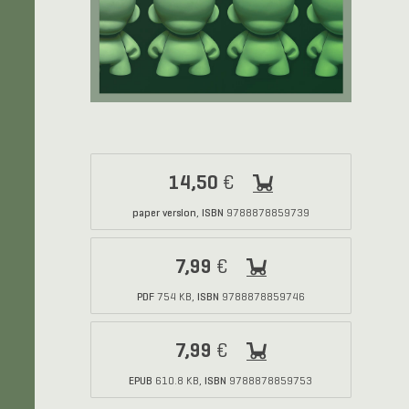
14,50
€
paper version
ISBN
,
9788878859739
7,99
€
PDF
ISBN
754 KB,
9788878859746
7,99
€
EPUB
ISBN
610.8 KB,
9788878859753