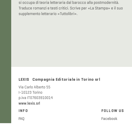
si occupa di teoria letteraria dal barocco alla postmodernità.
Traduce romanzi e testi critici. Scrive per «La Stampa» e il suo
supplemento letterario «Tuttolibri».
LEXIS Compagnia Editoriale in Torino srl
Via Carlo Alberto 55
I-10123 Torino
p.iva IT07603910014
www.lexis.srl
INFO
FOLLOW US
FAQ
Facebook
Shipping and delivery costs
Twitter