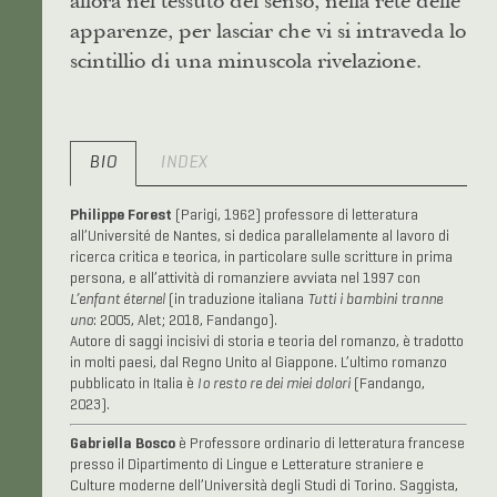
apparenze, per lasciar che vi si intraveda lo
scintillio di una minuscola rivelazione.
BIO
INDEX
Philippe Forest
(Parigi, 1962) professore di letteratura
all’Université de Nantes, si dedica parallelamente al lavoro di
ricerca critica e teorica, in particolare sulle scritture in prima
persona, e all’attività di romanziere avviata nel 1997 con
L’enfant éternel
(in traduzione italiana
Tutti i bambini tranne
uno
: 2005, Alet; 2018, Fandango).
Autore di saggi incisivi di storia e teoria del romanzo, è tradotto
in molti paesi, dal Regno Unito al Giappone. L’ultimo romanzo
pubblicato in Italia è
Io resto re dei miei dolori
(Fandango,
2023).
Gabriella Bosco
è Professore ordinario di letteratura francese
presso il Dipartimento di Lingue e Letterature straniere e
Culture moderne dell’Università degli Studi di Torino. Saggista,