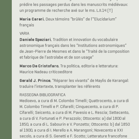
prédire les passages perdus dans les manuscrits médiévaux:
un programme de recherche axé sur le ms. L.II.14 (T)
Maria Careri
, Deux témoins “brûlés” de l’“Elucidarium”
français
VARIA
Daniele Speziari
, Tradition et innovation du vocabulaire
astronomique français dans les “Institutions astronomiques”
de Jean-Pierre de Mesmes et dans le “Traité de la composition
et fabrique de l’astrolabe et de son usage”
Marco De Cristofaro
, Tra politica, editoria e letteratura:
Maurice Nadeau criticoeditore
Gerald J. Prince
, “Réparer les vivants” de Maylis de Kerangal:
traduire l’intertexte, transplanter les référents
RASSEGNA BIBLIOGRAFICA
Medioevo, a cura di M. Colombo Timelli; Quattrocento, a cura di
M. Colombo Timelli e P. Cifarelli; Cinquecento, a cura di P.
Cifarelli; Seicento, a cura di M. Pavesio e L. Rescia; Settecento,
a cura di V. Fortunati e P. Perazzolo; Ottocento: a) dal 1800 al
1850, a cura di L. Sabourin e V. Ponzetto; Ottocento: b) dal 1850
al 1900, a cura di I. Merello e A. Marangoni; Novecento e XXI
secolo, a cura di S. Genetti e F. Scotto; Letterature francofone