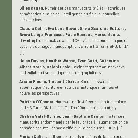
Gilles Kagan
, Numériser des manuscrits brûlés. Techniques
et méthodes à l’aide de l’intelligence artificielle: nouvelles
perspectives
Claudia Caliri, Eva Luna Ravan, Silvia Scardina Bottura,
Sveva Longo, Francesco Paolo Romano, Marco Maulu
,
Unveiling hidden text: advanced X-ray fluorescence imaging of
severely damaged manuscript folios from MS Turin, BNU, L.II.14
(T)
Helen Davies, Heather Wacha, Evan Gatti, Catherine
Albers Morris, Kalani Craig
, Seeing together: an innovative
and collaborative multispectral imaging initiative
Ariane Pinche, Thibault Clérice
, Reconnaissance
automatique d’écriture et sources historiques. Limites et
nouvelles perspectives
Patricia O’Connor
, Handwritten Text Recognition technology
and MS Turin, BNU, L.II.14 (T). The “Rescapé” case study
Chahan Vidal-Gorène, Jean-Baptiste Camps
, Traiter des
manuscrits endommagés par le feu grâce à l’augmentation de
données par intelligence artificielle: le cas du ms. L.II.14 (T)
Florian Cafiero
, Utiliser les grands modèles de langue pour