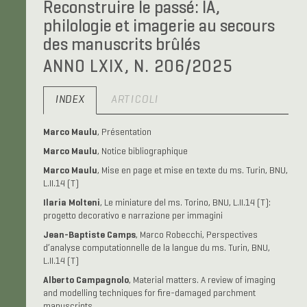
Reconstruire le passé: IA,
philologie et imagerie au secours
des manuscrits brûlés
ANNO LXIX, N. 206/2025
INDEX
ARTICOLI
Marco Maulu
, Présentation
Marco Maulu
, Notice bibliographique
Marco Maulu
, Mise en page et mise en texte du ms. Turin, BNU,
L.II.14 (T)
Ilaria Molteni
, Le miniature del ms. Torino, BNU, L.II.14 (T):
progetto decorativo e narrazione per immagini
Jean-Baptiste Camps
, Marco Robecchi, Perspectives
d’analyse computationnelle de la langue du ms. Turin, BNU,
L.II.14 (T)
Alberto Campagnolo
, Material matters. A review of imaging
and modelling techniques for fire-damaged parchment
manuscripts