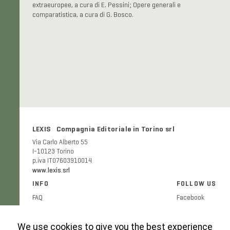
extraeuropee, a cura di E. Pessini; Opere generali e
comparatistica, a cura di G. Bosco.
LEXIS Compagnia Editoriale in Torino srl
Via Carlo Alberto 55
I-10123 Torino
p.iva IT07603910014
www.lexis.srl
INFO
FOLLOW US
FAQ
Facebook
Shipping and delivery costs
Twitter
Publication ethics
Instagram
We use cookies to give you the best experience