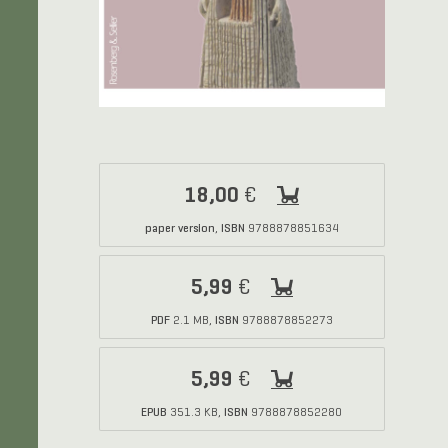
18,00
€
paper version
ISBN
,
9788878851634
5,99
€
PDF
ISBN
2.1 MB,
9788878852273
5,99
€
EPUB
ISBN
351.3 KB,
9788878852280