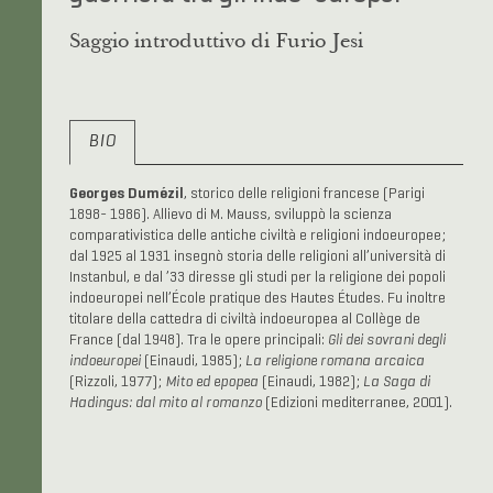
Saggio introduttivo di Furio Jesi
BIO
Georges Dumézil
, storico delle religioni francese (Parigi
1898- 1986). Allievo di M. Mauss, sviluppò la scienza
comparativistica delle antiche civiltà e religioni indoeuropee;
dal 1925 al 1931 insegnò storia delle religioni all’università di
Instanbul, e dal ’33 diresse gli studi per la religione dei popoli
indoeuropei nell’École pratique des Hautes Études. Fu inoltre
titolare della cattedra di civiltà indoeuropea al Collège de
France (dal 1948). Tra le opere principali:
Gli dei sovrani degli
indoeuropei
(Einaudi, 1985);
La religione romana arcaica
(Rizzoli, 1977);
Mito ed epopea
(Einaudi, 1982);
La Saga di
Hadingus: dal mito al romanzo
(Edizioni mediterranee, 2001).