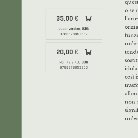
quest
o se 
l’art
35,00
€
ormai
paper version
ISBN
,
funzi
9788878851887
un’ir
tende
20,00
€
sosti
PDF
ISBN
79.9 KB,
idola
9788878853300
così 
trasf
allor
non s
signi
un’es