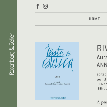
HOME
RI
Aur
ANN
edited
year of
ISBN p
ISBN p
A par