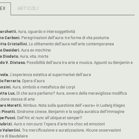
DEX
ARTICOLI
archetti
, Aura, sguardo e intersoggettività
o Carboni
, Peregrinazioni dell’aura: tre forme di vita postuma
tta Cristallini
, Lo slittamento dell’aura nell’arte contemporanea
o Desideri
, Aura
ex machina
o Diodato
, Aura, vita, morte
do V. Distaso
, Possibilità dell’aura tra arte e musica. Appunti su Benjamin e
Evola
, L’esperienza estetica al supermarket dell’aura
io Ferraris
, Opera d’aura
anzini
, Aura, simbolo e metafisica dei corpi
tta Lux
, Di che aura parliamo? Aura, ovvero della meravigliosa modifica
ozione stessa di arte
ero Moretti
, Nimbus. Nota sulla questione dell’«aura» in Ludwig Klages
 Pinotti
, Sindrome cinese. Benjamin e la soglia auratica dell’immagine
pe Pucci
, Dall’
hic et nunc
all’
ubique et semper
?
Subrizi
,
Aura
o
non aura
: l’opera d’arte tra choc ed emozioni
o Valentini
, Tra mercificazione e auratizzazione. Alcune osservazioni
era di Baudelaire