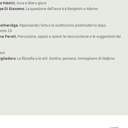
o Velotti
, Aura e libero gioco
pe Di Giacomo
, La questione dell’aura tra Benjamin e Adorno
etheridge
, Ripensando l’arte e lo scetticismo postmoderno dopo
nta 13
a Pareti
, Percezione, spazio e azioni: le neuroscienze e le suggestioni dei
oni
igliadoro
, La filosofia e le arti. Sentire, pensare, immaginare
di Stefano