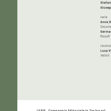
Stefan
Giusep
varia
Anna D
Docume
German
filosofi
recensi
Luca V
Velotti
LEXIS Compagnia Editoriale in Torino srl