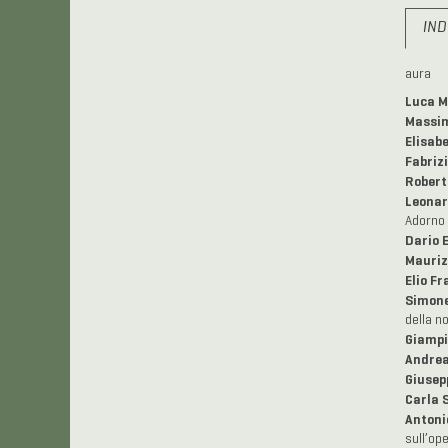
IN
aura
Luca M
Massim
Elisabe
Fabrizi
Robert
Leonar
Adorno
Dario 
Mauriz
Elio Fr
Simone
della n
Giampi
Andrea
Giusep
Carla 
Antoni
sull’op