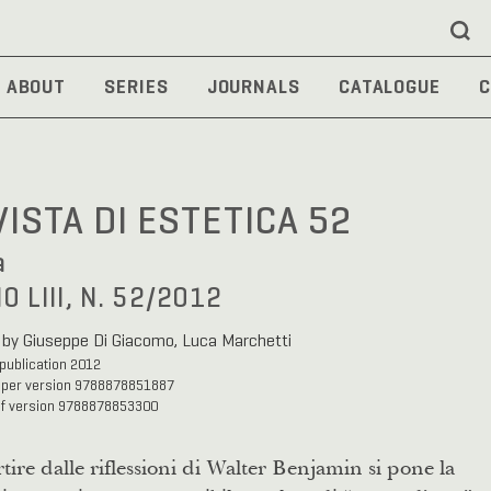
ABOUT
SERIES
JOURNALS
CATALOGUE
C
VISTA DI ESTETICA 52
a
O LIII, N. 52/2012
 by Giuseppe Di Giacomo, Luca Marchetti
 publication 2012
aper version 9788878851887
df version 9788878853300
tire dalle riflessioni di Walter Benjamin si pone la