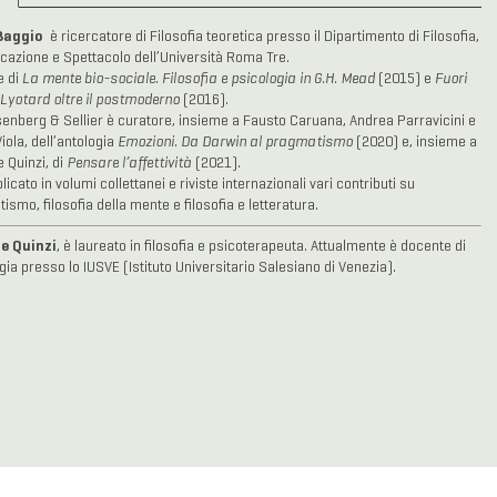
Baggio
è ricercatore di Filosofia teoretica presso il Dipartimento di Filosofia,
azione e Spettacolo dell’Università Roma Tre.
e di
La mente bio-sociale. Filosofia e psicologia in G.H. Mead
(2015) e
Fuori
 Lyotard oltre il postmoderno
(2016).
enberg & Sellier è curatore, insieme a Fausto Caruana, Andrea Parravicini e
iola, dell’antologia
Emozioni. Da Darwin al pragmatismo
(2020) e, insieme a
 Quinzi, di
Pensare l’affettività
(2021).
icato in volumi collettanei e riviste internazionali vari contributi su
smo, filosofia della mente e filosofia e letteratura.
le Quinzi
, è laureato in filosofia e psicoterapeuta. Attualmente è docente di
gia presso lo IUSVE (Istituto Universitario Salesiano di Venezia).