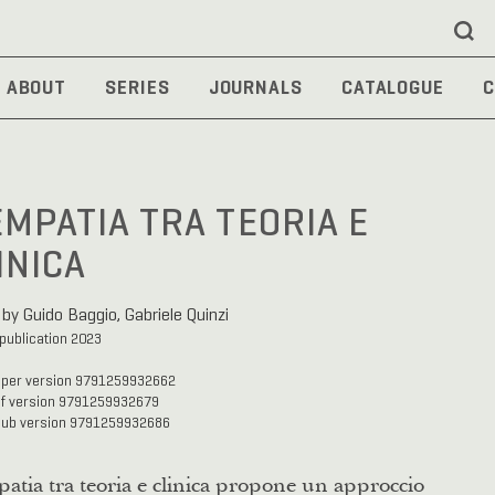
ABOUT
SERIES
JOURNALS
CATALOGUE
C
EMPATIA TRA TEORIA E
INICA
 by Guido Baggio, Gabriele Quinzi
 publication 2023
aper version 9791259932662
df version 9791259932679
pub version 9791259932686
atia tra teoria e clinica propone un approccio