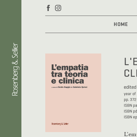
HOME
L'
CL
edited
year of
pp. 372
ISBN p
ISBN p
ISBN e
L’emp