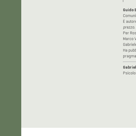
Guido 
Comunic
È autor
prezzo.
Per Ros
Marco V
Gabriele
Ha pubbl
pragmati
Gabrie
Psicolo