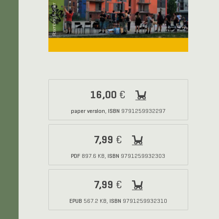
16,00
€
paper version
ISBN
,
9791259932297
7,99
€
PDF
ISBN
897.6 KB,
9791259932303
7,99
€
EPUB
ISBN
567.2 KB,
9791259932310