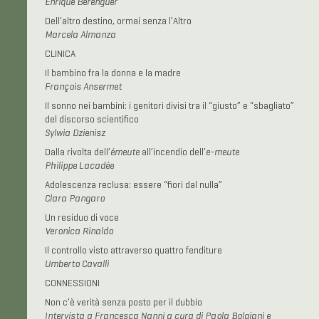
Enrique Berenguer
Dell’altro destino, ormai senza l’Altro
Marcela Almanza
CLINICA
Il bambino fra la donna e la madre
François Ansermet
Il sonno nei bambini: i genitori divisi tra il “giusto” e “sbagliato”
del discorso scientifico
Sylwia Dzienisz
Dalla rivolta dell’
émeute
all’incendio dell’
e-meute
Philippe Lacadée
Adolescenza reclusa: essere “fiori dal nulla”
Clara Pangaro
Un residuo di voce
Veronica Rinaldo
Il controllo visto attraverso quattro fenditure
Umberto Cavalli
CONNESSIONI
Non c’è verità senza posto per il dubbio
Intervista a Francesca Nanni a cura di Paola Bolgiani e