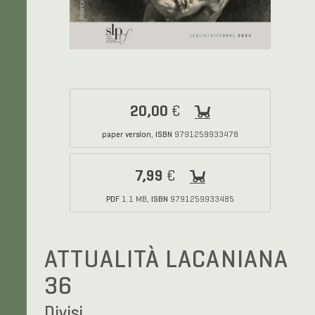
20,00
€
paper version
ISBN
,
9791259933478
7,99
€
PDF
ISBN
1.1 MB,
9791259933485
ATTUALITÀ LACANIANA
36
Divisi