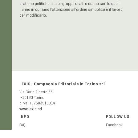
pratiche politiche di altri gruppi, di altre donne con le quali
hanno in comune l’attenzione all’ordine simbolico e il lavoro
per modificarlo.
LEXIS Compagnia Editoriale in Torino srl
Via Carlo Alberto 55
I-10123 Torino
p.iva IT07603910014
www.lexis.srl
INFO
FOLLOW US
FAQ
Facebook
Shipping and delivery costs
Twitter