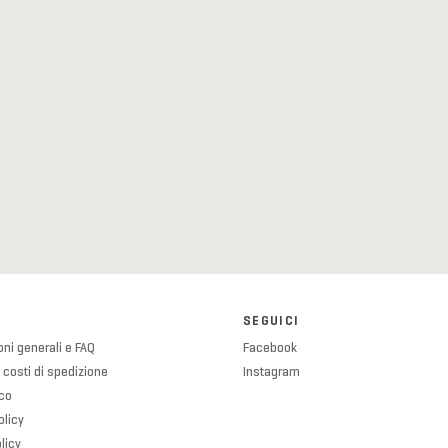
SEGUICI
ni generali e FAQ
Facebook
 costi di spedizione
Instagram
ico
olicy
licy