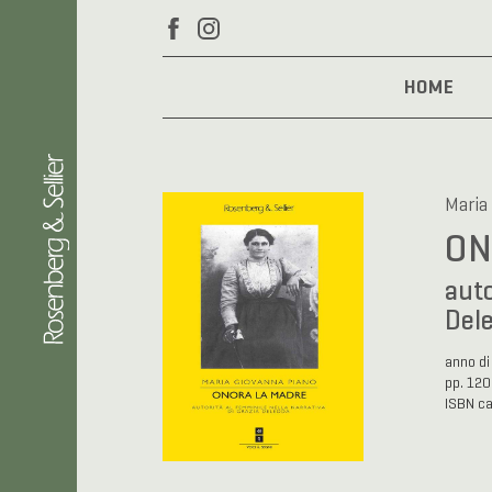
HOME
Maria
ON
auto
Del
anno di
pp. 120
ISBN c