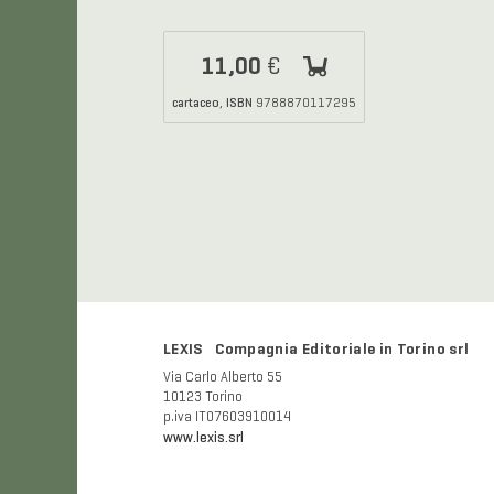
11,00
€
cartaceo
ISBN
,
9788870117295
LEXIS Compagnia Editoriale in Torino srl
Via Carlo Alberto 55
10123 Torino
p.iva IT07603910014
www.lexis.srl