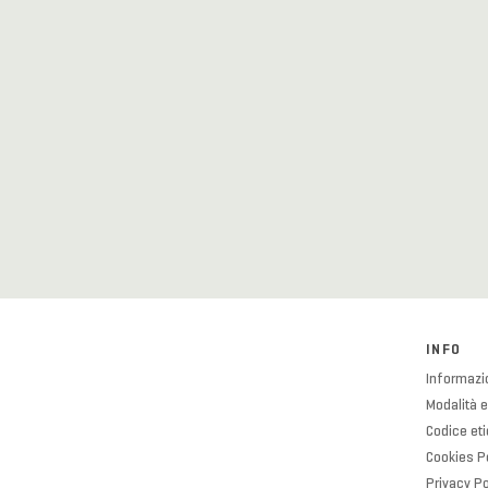
INFO
Informazio
Modalità e
Codice et
Cookies P
Privacy Po