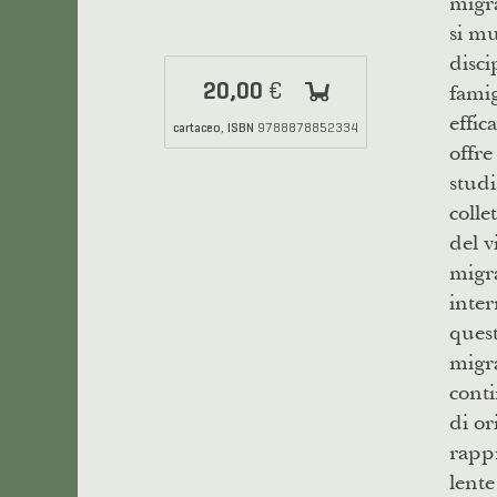
migra
si mu
disc
20,00
famig
€
effi
cartaceo
ISBN
,
9788878852334
offre
studi
colle
del v
migra
inter
quest
migra
conti
di or
rappr
lente