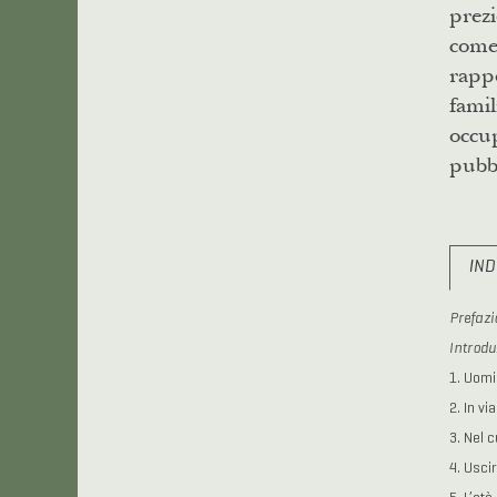
prezi
come
rappo
famil
occu
pubbl
IND
Prefazi
Introdu
1. Uomi
2. In vi
3. Nel 
4. Usci