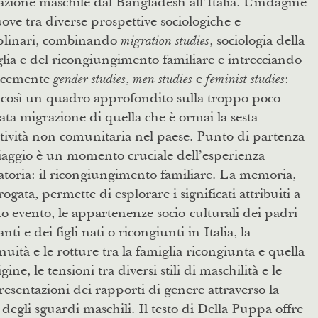
zione maschile dal Bangladesh all’Italia. L’indagine
ove tra diverse prospettive sociologiche e
iplinari, combinando
, sociologia della
migration studies
lia e del ricongiungimento familiare e intrecciando
cacemente
,
e
:
gender studies
men studies
feminist studies
 così un quadro approfondito sulla troppo poco
ata migrazione di quella che è ormai la sesta
ttività non comunitaria nel paese. Punto di partenza
iaggio è un momento cruciale dell’esperienza
toria: il ricongiungimento familiare. La memoria,
rogata, permette di esplorare i significati attribuiti a
o evento, le appartenenze socio-culturali dei padri
nti e dei figli nati o ricongiunti in Italia, la
nuità e le rotture tra la famiglia ricongiunta e quella
igine, le tensioni tra diversi stili di maschilità e le
esentazioni dei rapporti di genere attraverso la
 degli sguardi maschili. Il testo di Della Puppa offre