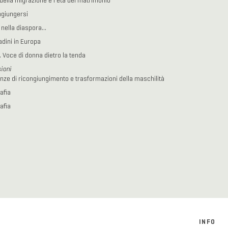
à della migrazione e l’età del matrimonio
ngiungersi
i nella diaspora…
adini in Europa
. Voce di donna dietro la tenda
ioni
nze di ricongiungimento e trasformazioni della maschilità
afia
afia
INFO