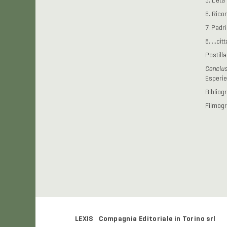
5. L’et
6. Rico
7. Padr
8. …citt
Postilla
Conclus
Esperie
Bibliogr
Filmogr
LEXIS Compagnia Editoriale in Torino srl