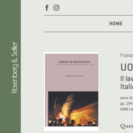
HOME
Franc
UO
Il l
Itali
anno di
pp. 184
ISBN c
Quest