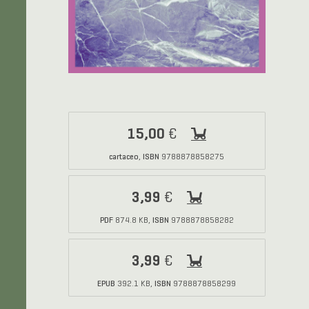
15,00
€
cartaceo
ISBN
,
9788878858275
3,99
€
PDF
ISBN
874.8 KB,
9788878858282
3,99
€
EPUB
ISBN
392.1 KB,
9788878858299