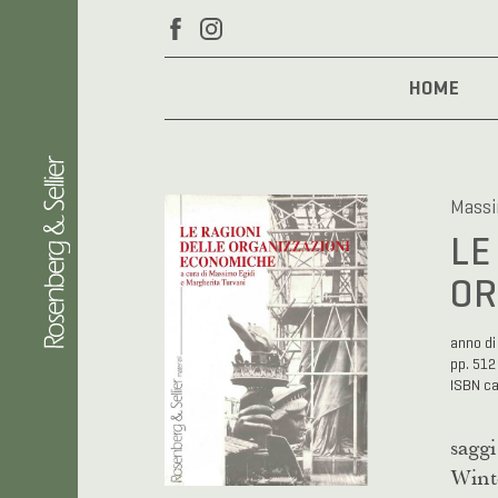
HOME
Massi
LE
OR
anno di
pp. 512
ISBN c
saggi
Wint