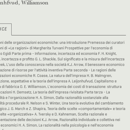
onhfvud, Williamson
ICE
oni delle organizzazioni economiche: una introduzione Premessa dei curatori
oni di «Le ragioni» di Margherita Turvani Prospettive per l'economia di
 Egidi Parte prima - Informazione, incertezza ed economia F. H. Knight,
 incertezza e profitto G. L. Shackle, Sul significato e la misura dell'incertezza
ayek, L'uso della conoscenza nella società K.J. Arrow, Il benessere economico
cazione di risorse per l'attività inventiva Parte seconda - Le ragioni delle
zazioni economiche R. Coase, La natura dell'impresa H. B. Malmgren,
zione, aspettative e la teoria dell'impresa A. Leijonhufvud, Capitalismo e
 di fabbrica O. E. Williamson, L'economia dei costi di transazione: struttura
cazioni H. Demsetz, La teoria dell'impresa rivisitata Parte terza - La
ità e l'organizzazione H. A. Simon, Dalla razionalità sostanziale alla
lità procedurale R. Nelson e S. Winter, Una teoria evolutiva del cambiamento
gico J. G. March e Z. Shapira, Teoria delle scelte «comportamentale» e teoria
celte «organizzativa» A. Tversky e D. Kahneman, Scelta razionale e
ntazione delle decisioni K.J. Arrow, Razionalità individuale e collettiva nei
 economici H. A. Simon, La razionalità nella psicologia e nell'economia