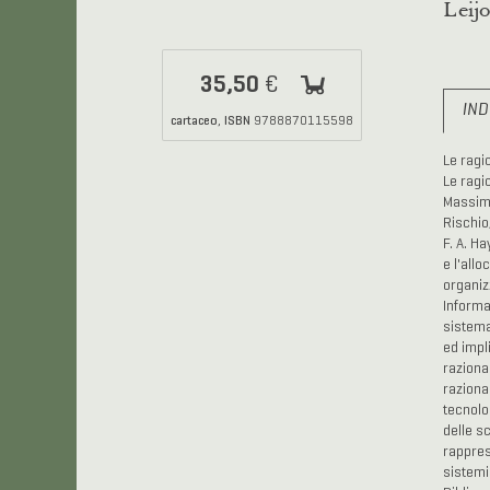
Leij
35,50
€
IND
cartaceo
ISBN
,
9788870115598
Le ragi
Le ragi
Massimo
Rischio,
F. A. H
e l'allo
organiz
Informa
sistema
ed impli
razional
raziona
tecnolo
delle s
rapprese
sistemi