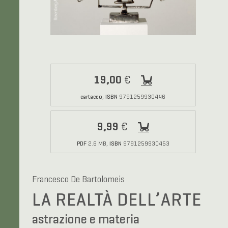
19,00
€
cartaceo
ISBN
,
9791259930446
9,99
€
PDF
ISBN
2.6 MB,
9791259930453
Francesco De Bartolomeis
LA REALTÀ DELL’ARTE
astrazione e materia