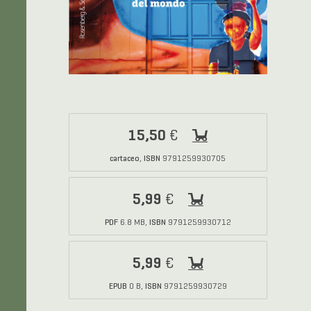
15,50
€
cartaceo
ISBN
,
9791259930705
5,99
€
PDF
ISBN
6.8 MB,
9791259930712
5,99
€
EPUB
ISBN
0 B,
9791259930729