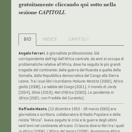
gratuitamente cliccando qui sotto nella
sezione
.
CAPITOLI
BIO
INDICE
CAPITOLI
Angelo Ferrari
, è giornalista professionista. Già
corrispondente dell’Agi dall’Africa centrale, da anni si occupa di
problematiche relative all’Africa, dove ha seguito le più grandi
tragedie del continente: dalla guerra del Ruanda a quella della
Somalia, dalla Repubblica democratica del Congo alla Sierra
Leone. Tra i suoi libri ricordiamo
Hakuna Matata
(2002),
Africa
gialla
(2008),
Le nebbie del Congo
(2011),
Il mondo di Jordy
(2014),
Silvia
(2019),
Mal d'Africa
(2020),
La pandemia in
Africa
(2021; con Freddie del Curatolo).
Raffaele Masto
, (12 dicembre 1953 - 28 marzo 2020) era
giornalista e scrittore, collaboratore di Radio Popolare e della
rivista “Africa”. Aveva seguito le crisi e le guerre degli ultimi
vent’anni nel continente africano. Ci lascia diversi libri tra i quali
In Africa
(2004),
L’Africa del tesoro
(2006),
Buongiorno Africa