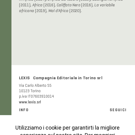
(2011),
Africa
(2016),
Califfato Nero
(2016),
La variabile
africana
(2019),
Mal d'Africa
(2020).
LEXIS Compagnia Editoriale in Torino srl
Via Carlo Alberto 55
10123 Torino
p.iva IT07603910014
www.lexis.srl
INFO
SEGUICI
Informazioni generali e FAQ
Facebook
Modalità e costi di spedizione
Instagram
Utilizziamo i cookie per garantirti la migliore
Codice etico