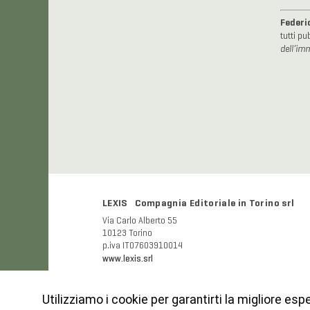
Federi
tutti pu
dell’im
LEXIS Compagnia Editoriale in Torino srl
Via Carlo Alberto 55
10123 Torino
p.iva IT07603910014
www.lexis.srl
Utilizziamo i cookie per garantirti la migliore esp