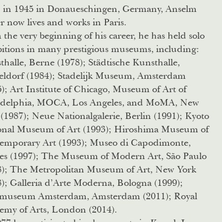
 in 1945 in Donaueschingen, Germany, Anselm
r now lives and works in Paris.
the very beginning of his career, he has held solo
bitions in many prestigious museums, including:
halle, Berne (1978); Städtische Kunsthalle,
eldorf (1984); Stadelijk Museum, Amsterdam
); Art Institute of Chicago, Museum of Art of
adelphia, MOCA, Los Angeles, and MoMA, New
(1987); Neue Nationalgalerie, Berlin (1991); Kyoto
onal Museum of Art (1993); Hiroshima Museum of
emporary Art (1993); Museo di Capodimonte,
es (1997); The Museum of Modern Art, São Paulo
8); The Metropolitan Museum of Art, New York
); Galleria d’Arte Moderna, Bologna (1999);
smuseum Amsterdam, Amsterdam (2011); Royal
emy of Arts, London (2014).