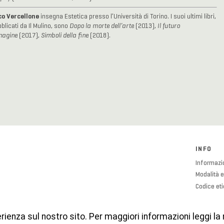
co Vercellone
insegna Estetica presso l’Università di Torino. I suoi ultimi libri,
bblicati da Il Mulino, sono
Dopo la morte dell’arte
(2013),
Il futuro
magine
(2017),
Simboli della fine
(2018).
INFO
Informazio
Modalità e
Codice et
Cookies P
Privacy Po
erienza sul nostro sito. Per maggiori informazioni leggi la