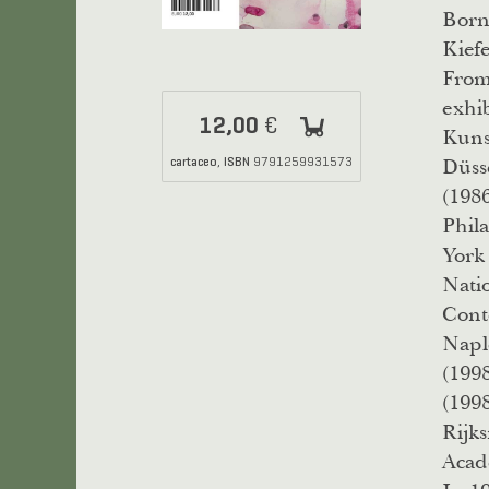
Born
Kiefe
From 
exhi
12,00
€
Kunst
Düss
cartaceo
ISBN
,
9791259931573
(1986
Phil
York 
Nati
Cont
Napl
(199
(1998
Rijk
Acad