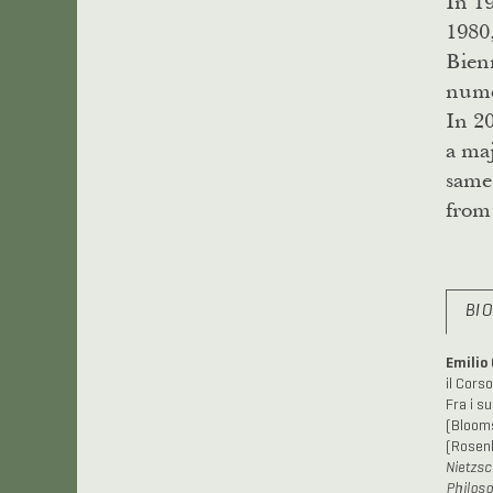
In 19
1980
Bien
numer
In 2
a maj
same
from 
BI
Emilio 
il Corso
Fra i su
(Blooms
(Rosenb
Nietzs
Philos