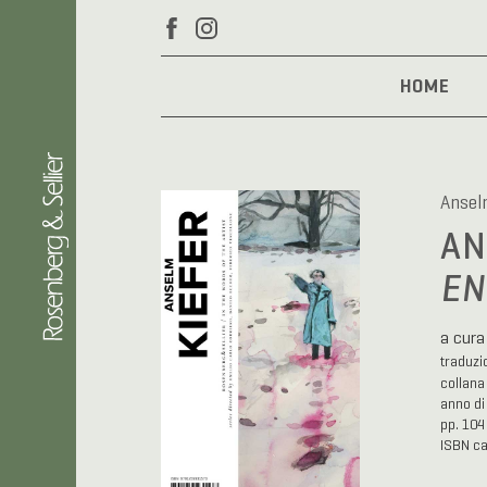
HOME
Ansel
AN
EN
a cura
traduz
collan
anno di
pp. 104
ISBN c