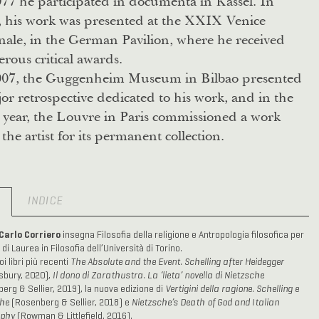
77 he participated in documenta in Kassel. In
, his work was presented at the XXIX Venice
nale, in the German Pavilion, where he received
ous critical awards.
007, the Guggenheim Museum in Bilbao presented
or retrospective dedicated to his work, and in the
 year, the Louvre in Paris commissioned a work
the artist for its permanent collection.
O
INDICE
Carlo Corriero
insegna Filosofia della religione e Antropologia filosofica per
 di Laurea in Filosofia dell’Università di Torino.
oi libri più recenti
The Absolute and the Event. Schelling after Heidegger
bury, 2020),
Il dono di Zarathustra. La ‘lieta’ novella di Nietzsche
erg & Sellier, 2019), la nuova edizione di
Vertigini della ragione. Schelling e
che
(Rosenberg & Sellier, 2018) e
Nietzsche’s Death of God and Italian
ophy
(Rowman & Littlefield, 2016).