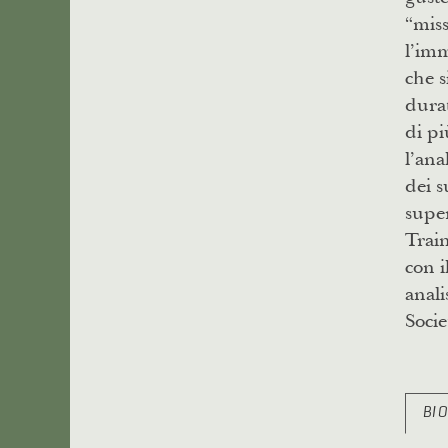
“miss
l’imm
che s
durat
di pi
l’ana
dei s
super
Train
con i
anali
Socie
BI