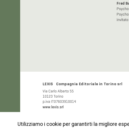
Fred B
Psychoan
Psychoa
invitato
LEXIS Compagnia Editoriale in Torino srl
Via Carlo Alberto 55
10123 Torino
p.iva IT07603910014
www.lexis.srl
Utilizziamo i cookie per garantirti la migliore esp