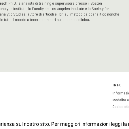
usch
Ph.D., è analista di training e supervisore presso il Boston
alytic Institute, la Faculty del Los Angeles Institute e la Society for
nalytic Studies, autore di articoli e libri sul metodo psicoanalitico nonché
 in tutto il mondo a tenere seminari sulla tecnica clinica.
INFO
Informazio
Modalità e
Codice et
Cookies P
Privacy Po
erienza sul nostro sito. Per maggiori informazioni leggi la