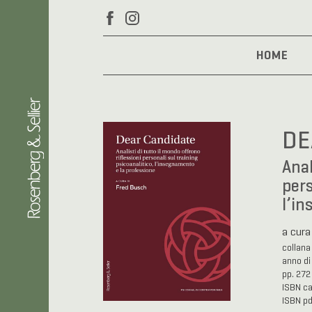
HOME
DE
Anal
pers
l’in
a cura
collan
anno di
pp. 272
ISBN c
ISBN p