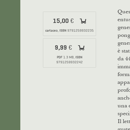
Ques
entus
15,00
€
gener
cartaceo
ISBN
,
9791259932235
pongo
gener
9,99
€
è sta
da 44
PDF
ISBN
1.3 MB,
9791259932242
immag
forma
appas
profo
anche
una d
speci
Il le
guste