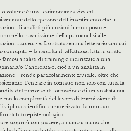
to volume è una testimonianza viva ed
iasmante dello spessore dell’investimento che le
azioni di analisti più anziani hanno posto e
no nella trasmissione della psicoanalisi alle
azioni successive. Lo stratagemma letterario con cui
to concepito – la raccolta di affettuose lettere scritte
 famosi analisti di training e indirizzate a una
inaria/o Candidata/o, cioè a un analista in
zione – rende particolarmente fruibile, oltre che
sionante, l’entrare in contatto non solo con tutta la
ndità del percorso di formazione di un analista ma
 con la complessità del lavoro di trasmissione di
isciplina scientifica caratterizzata da uno suo
fico statuto epistemologico.
ttore scoprirà con piacere, a mano a mano che
rà la differenza di stili e di contenuti, come dalle