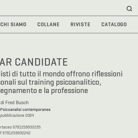
CHI SIAMO
COLLANE
RIVISTE
CATALOGO
AR CANDIDATE
isti di tutto il mondo offrono riflessioni
onali sul training psicoanalitico,
segnamento e la professione
 di Fred Busch
Psicoanalisi contemporanea
a
 pubblicazione 2024
artaceo 9791259932235
df 9791259932242