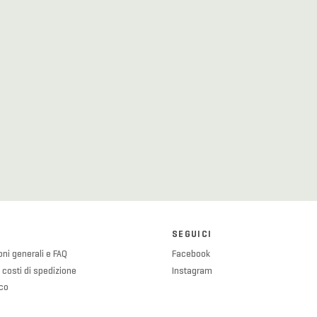
SEGUICI
ni generali e FAQ
Facebook
 costi di spedizione
Instagram
ico
olicy