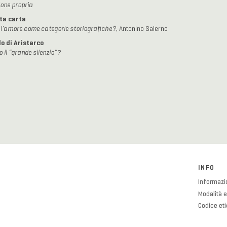
one propria
ta carta
e l’amore come categorie storiografiche?
, Antonino Salerno
o di Aristarco
o il “grande silenzio”?
INFO
Informazio
Modalità e
Codice et
Cookies P