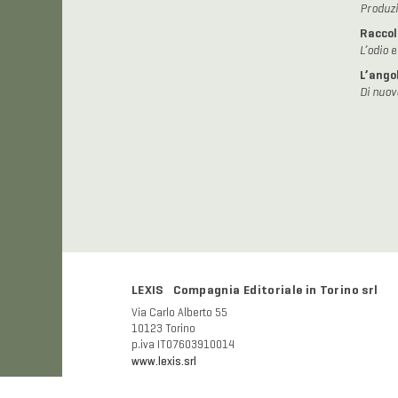
Produzi
Raccol
L’odio 
L’angol
Di nuov
LEXIS Compagnia Editoriale in Torino srl
Via Carlo Alberto 55
10123 Torino
p.iva IT07603910014
www.lexis.srl