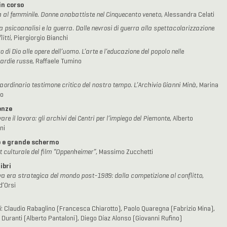
in corso
 al femminile. Donne anabattiste nel Cinquecento veneto
, Alessandra Celati
la psicoanalisi e la guerra. Dalle nevrosi di guerra alla spettacolarizzazione
litti
, Piergiorgio Bianchi
o di Dio alle opere dell’uomo. L’arte e l’educazione del popolo nelle
ardie russe
, Raffaele Tumino
aordinario testimone critico del nostro tempo. L’Archivio Gianni Minà
, Marina
o
enze
re il lavoro: gli archivi dei Centri per l’impiego del Piemonte
, Alberto
ni
o e grande schermo
ut culturale del film “Oppenheimer”
, Massimo Zucchetti
ibri
a era strategica del mondo post-1989: dalla competizione al conflitto
,
d’Orsi
i
: Claudio Rabaglino (Francesca Chiarotto), Paolo Quaregna (Fabrizio Mina),
Duranti (Alberto Pantaloni), Diego Díaz Alonso (Giovanni Rufino)