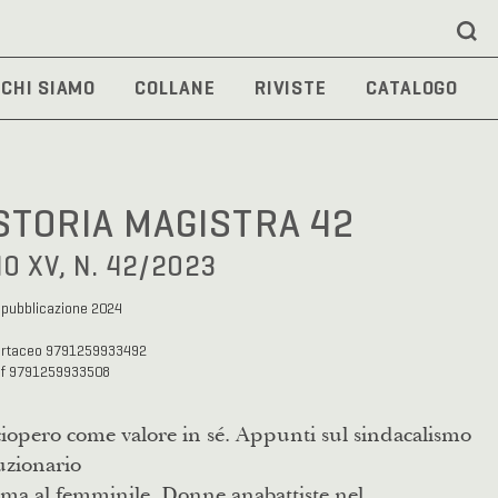
CHI SIAMO
COLLANE
RIVISTE
CATALOGO
STORIA MAGISTRA 42
O XV, N. 42/2023
 pubblicazione 2024
artaceo 9791259933492
df 9791259933508
iopero come valore in sé. Appunti sul sindacalismo
uzionario
ma al femminile. Donne anabattiste nel