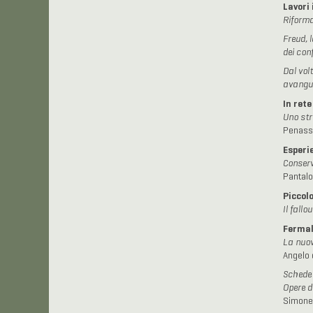
Lavori 
Riforma
Freud, 
dei conf
Dal volt
avangu
In rete
Uno str
Penass
Esperi
Conserva
Pantalo
Piccol
Il fallo
Fermal
La nuov
Angelo 
Schede
Opere d
Simone 