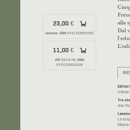
Cinq
Freud
alla 
23,00
€
Dal v
cartaceo
ISBN
,
9791259933492
l’edu
L’odi
11,00
€
PDF
ISBN
654.6 KB,
9791259933508
IND
Editori
A Gaza,
Tra sto
Ana Pau
Lessic
Lo scio
Alberto