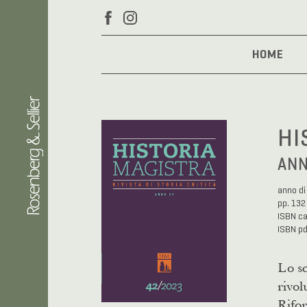
HOME
HI
ANN
anno di
pp. 132
ISBN c
ISBN p
Lo sc
rivol
Rifor