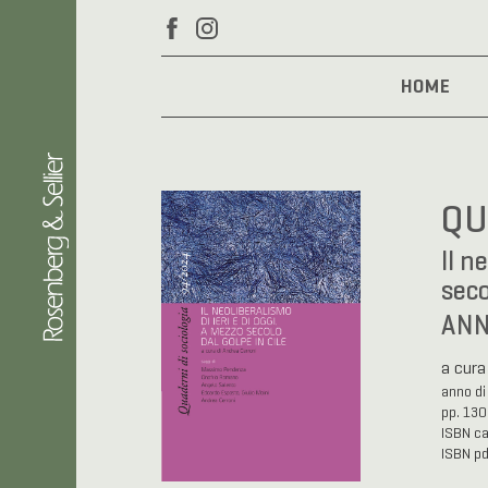
HOME
QU
Il n
seco
ANN
a cura
anno di
pp. 130
ISBN c
ISBN p