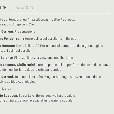
ICE
ARTICOLI
età contemporanea /
Il neoliberalismo di ieri e di oggi.
 secolo dal golpe in Cile
 Cerroni
, Presentazione
mo Pendenza
, Il ritorno dell’ordoliberalismo in Europa
o Romano
, Dov’è la libertà? Per un’analisi comparata della genealogia e
nzioni dei neoliberalismi
 Salento
, Finanza, finanziarizzazione, neoliberismo
o Esposto, Giulio Moini
, Fare un passo di lato per farne due avanti. La nuova
e del neoliberismo dopo la crisi pandemica
 Cerroni
, Tecnica e libertà fra Praga e Santiago. A mezzo secolo da un
bivio politico-tecnologico
e ricerca
io Busacca
,
Street Level Burocrats
, welfare locale e
one digitale: ostacoli e spazi di innovazione sociale