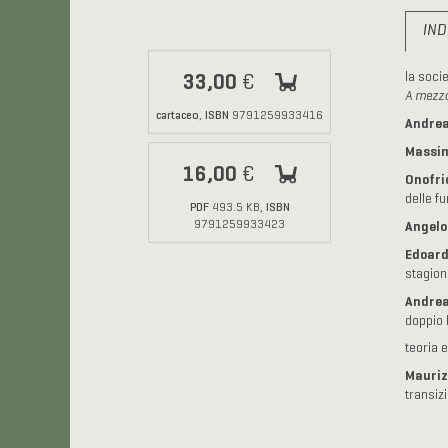
IND
33,00
la soci
€
A mezzo
cartaceo
ISBN
,
9791259933416
Andrea
Massi
16,00
€
Onofri
delle fu
PDF
ISBN
493.5 KB,
Angelo
9791259933423
Edoard
stagion
Andrea
doppio 
teoria 
Mauriz
transizi