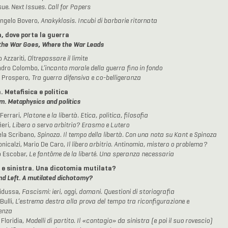
sue. Next Issues. Call for Papers
ngelo Bovero,
Anakyklosis. Incubi di barbarie ritornata
, dove porta la guerra
the War Goes, Where the War Leads
 Azzariti,
Oltrepassare il limite
ndro Colombo,
L’incanto morale della guerra fino in fondo
 Prospero,
Tra guerra difensiva e co-belligeranza
. Metafisica e politica
. Metaphysics and politics
Ferrari,
Platone e la libertà. Etica, politica, filosofia
ieri,
Libero o servo arbitrio? Erasmo e Lutero
la Scribano,
Spinoza. Il tempo della libertà. Con una nota su Kant e Spinoza
onicalzi, Mario De Caro,
Il libero arbitrio. Antinomia, mistero o problema?
o Escobar,
Le fantôme de la liberté. Una speranza necessaria
 e sinistra. Una dicotomia mutilata?
nd Left. A mutilated dichotomy?
idussa,
Fascismi: ieri, oggi, domani. Questioni di storiografia
Bulli,
L’estrema destra alla prova del tempo tra riconfigurazione e
enza
 Floridia,
Modelli di partito. Il «contagio» da sinistra (e poi il suo rovescio)