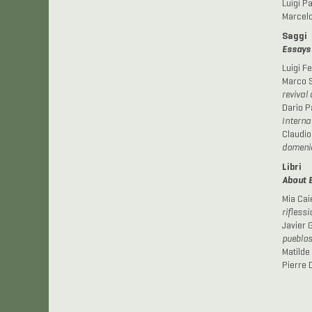
Luigi Pa
Marcelo
Saggi
Essays
Luigi Fe
Marco S
revival
Dario P
Interna
Claudio
domeni
Libri
About 
Mia Caie
rifless
Javier 
pueblos
Matilde 
Pierre 