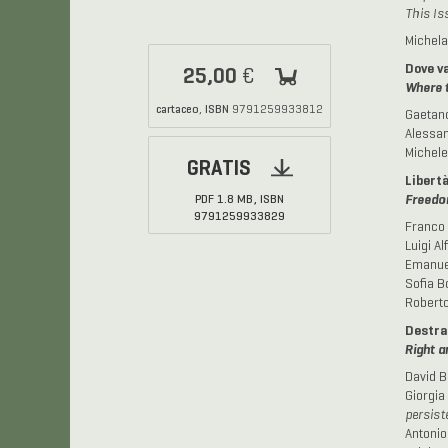
This Is
Michela
Dove va
25,00
€
Where 
cartaceo
ISBN
,
9791259933812
Gaetano
Alessa
Michele
GRATIS
Libertà
PDF
1.8 MB,
ISBN
Freedom
9791259933829
Franco 
Luigi Alf
Emanue
Sofia B
Robert
Destra
Right a
David B
Giorgia 
persist
Antonio