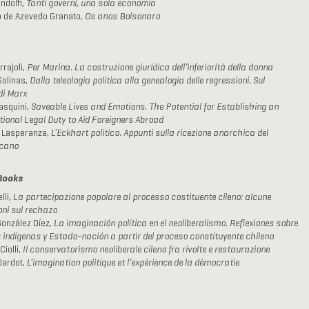
ndolfi,
Tanti governi, una sola economia
 de Azevedo Granato,
Os anos Bolsonaro
rrajoli,
Per Marina. La costruzione giuridica dell’inferiorità della donna
olinas,
Dalla teleologia politica alla genealogia delle regressioni. Sul
di Marx
asquini,
Saveable Lives and Emotions. The Potential for Establishing an
tional Legal Duty to Aid Foreigners Abroad
 Lasperanza,
L’Eckhart politico. Appunti sulla ricezione anarchica del
cano
Books
lli,
La partecipazione popolare al processo costituente cileno: alcune
ioni sul rechazo
González Díez,
La imaginación política en el neoliberalismo. Reflexiones sobre
 indígenas y Estado-nación a partir del proceso constituyente chileno
Ciolli,
Il conservatorismo neoliberale cileno fra rivolte e restaurazione
Dardot,
L’imagination politique et l’expérience de la démocratie