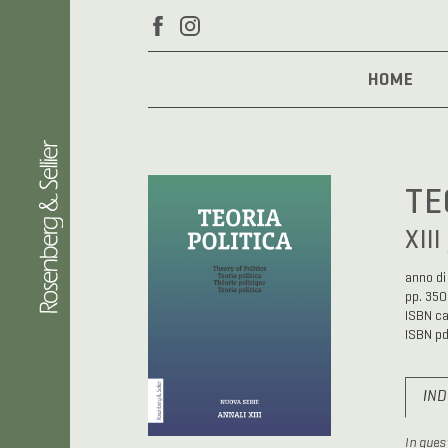
HOME
TE
XIII
anno di
pp. 350
ISBN c
ISBN p
IND
In ques