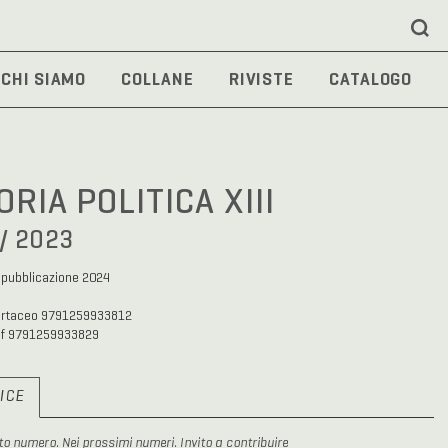
CHI SIAMO
COLLANE
RIVISTE
CATALOGO
ORIA POLITICA XIII
 / 2023
 pubblicazione 2024
artaceo 9791259933812
df 9791259933829
ICE
to numero. Nei prossimi numeri. Invito a contribuire