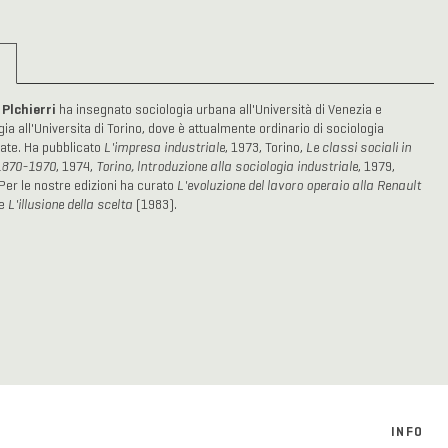
O
Plchierri
ha insegnato sociologia urbana all'Università di Venezia e
ia all'Universita di Torino, dove è attualmente ordinario di sociologia
iate. Ha pubblicato
L'impresa industriale
, 1973, Torino,
Le classi sociali in
 1870-1970
, 1974,
Torino, lntroduzione alla sociologia industriale
, 1979,
 Per le nostre edizioni ha curato
L'evoluzione del lavoro operaio alla Renault
 e
L'illusione della scelta
(1983).
INFO