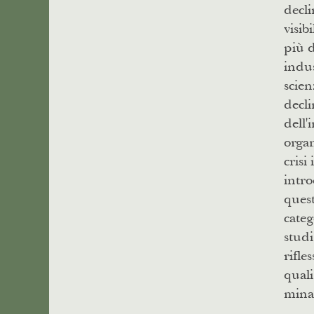
decli
visib
più d
indus
scien
decli
dell'
organ
crisi
intro
quest
categ
studi
rifle
quali
minac