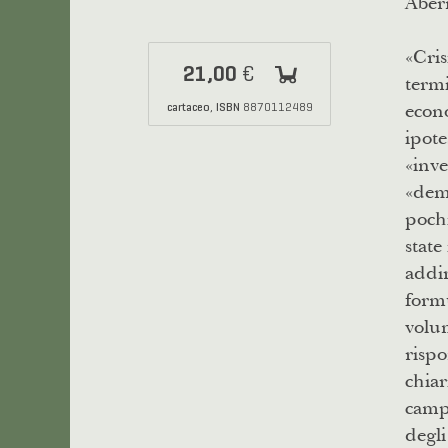
Aber
«Cris
21,00
€
termi
econo
cartaceo
ISBN
,
8870112489
ipote
«inve
«dema
pochi
state
addir
formu
volum
rispo
chiar
campo
degli