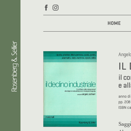
HOME
Angelo
IL
il c
e al
anno di
pp. 208
ISBN c
Saggi