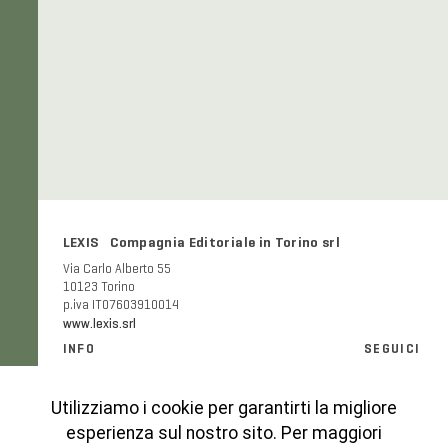
LEXIS Compagnia Editoriale in Torino srl
Via Carlo Alberto 55
10123 Torino
p.iva IT07603910014
www.lexis.srl
INFO
SEGUICI
Informazioni generali e FAQ
Facebook
Modalità e costi di spedizione
Instagram
Utilizziamo i cookie per garantirti la migliore
Codice etico
esperienza sul nostro sito. Per maggiori
Cookies Policy