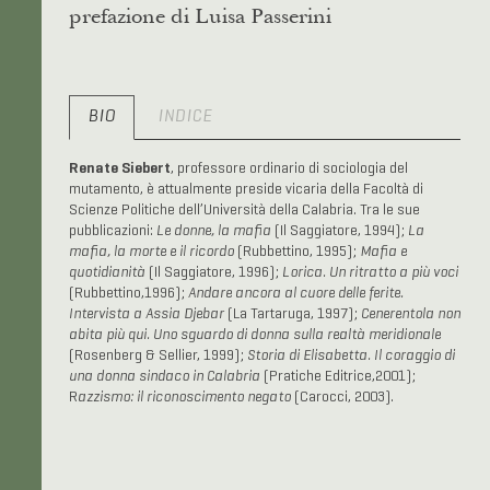
prefazione di Luisa Passerini
BIO
INDICE
Renate Siebert
, professore ordinario di sociologia del
mutamento, è attualmente preside vicaria della Facoltà di
Scienze Politiche dell’Università della Calabria. Tra le sue
pubblicazioni:
Le donne, la mafia
(Il Saggiatore, 1994);
La
mafia, la morte e il ricordo
(Rubbettino, 1995);
Mafia e
quotidianità
(Il Saggiatore, 1996);
Lorica. Un ritratto a più voci
(Rubbettino,1996);
Andare ancora al cuore delle ferite.
Intervista a Assia Djebar
(La Tartaruga, 1997);
Cenerentola non
abita più qui. Uno sguardo di donna sulla realtà meridionale
(Rosenberg & Sellier, 1999);
Storia di Elisabetta. Il coraggio di
una donna sindaco in Calabria
(Pratiche Editrice,2001);
R
azzismo: il riconoscimento negato
(Carocci, 2003).