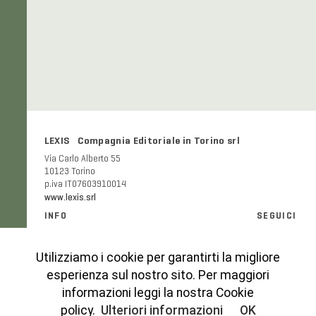
LEXIS Compagnia Editoriale in Torino srl
Via Carlo Alberto 55
10123 Torino
p.iva IT07603910014
www.lexis.srl
INFO
SEGUICI
Informazioni generali e FAQ
Facebook
Modalità e costi di spedizione
Instagram
Utilizziamo i cookie per garantirti la migliore
Codice etico
esperienza sul nostro sito. Per maggiori
Cookies Policy
informazioni leggi la nostra Cookie
Privacy Policy
policy.
Ulteriori informazioni
OK