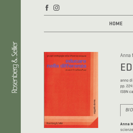
HOME
Anna 
ED
anno di
pp. 224
ISBN c
BI
Anna M
scienze