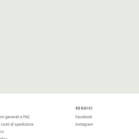
SEGUICI
ni generali e FAQ
Facebook
 costi di spedizione
Instagram
ico