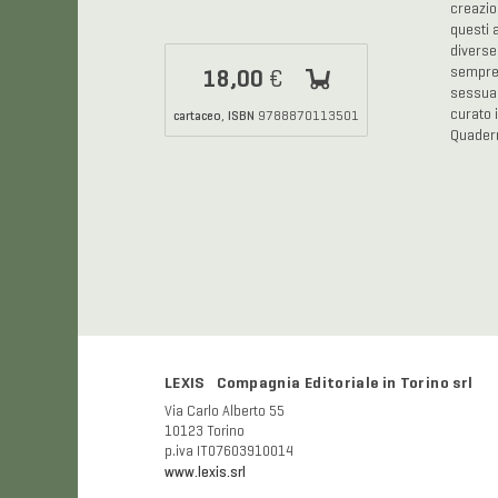
creazio
questi 
diverse
18,00
sempre 
€
sessual
cartaceo
ISBN
curato 
,
9788870113501
Quadern
LEXIS Compagnia Editoriale in Torino srl
Via Carlo Alberto 55
10123 Torino
p.iva IT07603910014
www.lexis.srl