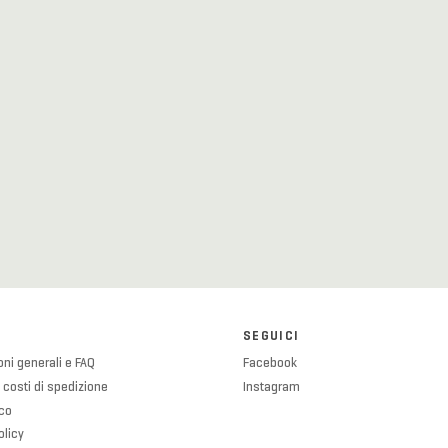
SEGUICI
ni generali e FAQ
Facebook
 costi di spedizione
Instagram
ico
olicy