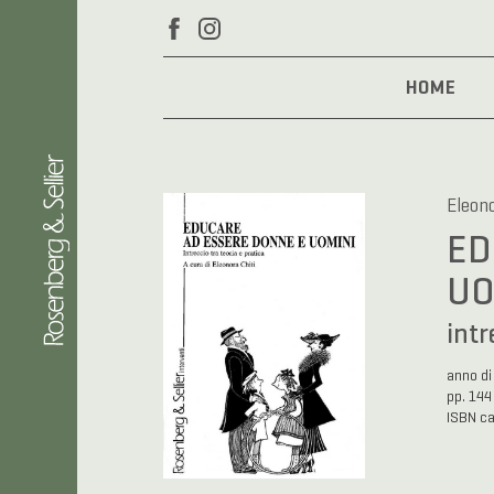
HOME
Eleono
ED
UO
intr
anno di
pp. 144
ISBN c