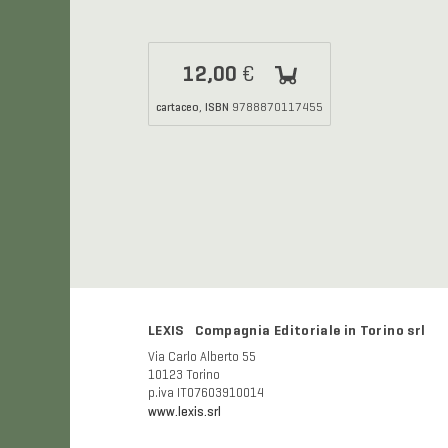
12,00
€
cartaceo
ISBN
,
9788870117455
LEXIS Compagnia Editoriale in Torino srl
Via Carlo Alberto 55
10123 Torino
p.iva IT07603910014
www.lexis.srl