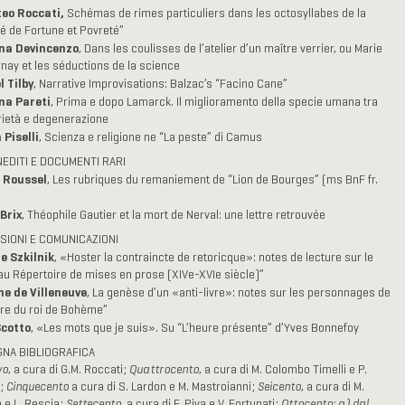
teo Roccati,
Schémas de rimes particuliers dans les octosyllabes de la
té de Fortune et Povreté”
na Devincenzo
, Dans les coulisses de l’atelier d’un maître verrier, ou Marie
nay et les séductions de la science
 Tilby
, Narrative Improvisations: Balzac’s “Facino Cane”
a Pareti
, Prima e dopo Lamarck. Il miglioramento della specie umana tra
rietà e degenerazione
Piselli
, Scienza e religione ne “La peste” di Camus
NEDITI E DOCUMENTI RARI
 Roussel
, Les rubriques du remaniement de “Lion de Bourges” (ms BnF fr.
Brix
, Théophile Gautier et la mort de Nerval: une lettre retrouvée
SIONI E COMUNICAZIONI
e Szkilnik
, «Hoster la contraincte de retoricque»: notes de lecture sur le
u Répertoire de mises en prose (XIVe-XVIe siècle)”
ne de Villeneuve
, La genèse d’un «anti-livre»: notes sur les personnages de
oire du roi de Bohème”
Scotto
, «Les mots que je suis». Su “L’heure présente” d’Yves Bonnefoy
NA BIBLIOGRAFICA
vo
, a cura di G.M. Roccati;
Quattrocento
, a cura di M. Colombo Timelli e P.
i;
Cinquecento
a cura di S. Lardon e M. Mastroianni;
Seicento
, a cura di M.
 e L. Rescia;
Settecento
, a cura di F. Piva e V. Fortunati;
Ottocento: a) dal