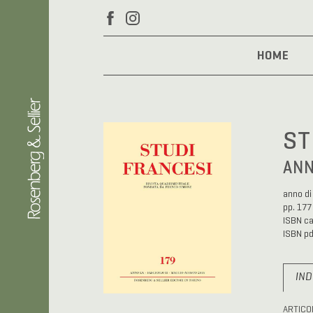
HOME
ST
ANN
anno di
pp. 177
ISBN c
ISBN p
IND
ARTICO