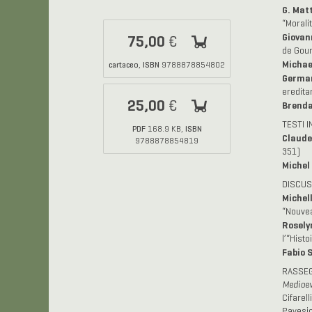
G. Mat
“Morali
Giovan
75,00
€
de Gour
Michael
cartaceo
ISBN
,
9788878854802
German
eredita
25,00
€
Brenda 
TESTI I
PDF
ISBN
168.9 KB,
Claude
9788878854819
351)
Michel 
DISCUS
Michell
“Nouvea
Rosely
l’“Hist
Fabio 
RASSEG
Medioe
Cifarell
Pavesio