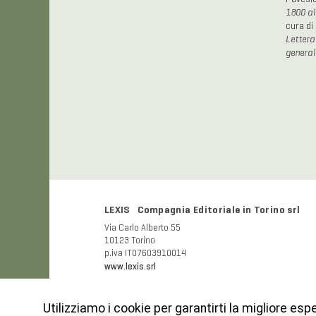
1800 al
cura di 
Lettera
general
LEXIS Compagnia Editoriale in Torino srl
Via Carlo Alberto 55
10123 Torino
p.iva IT07603910014
www.lexis.srl
Utilizziamo i cookie per garantirti la migliore esp