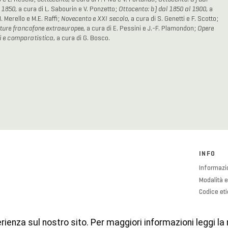
 1850
, a cura di L. Sabourin e V. Ponzetto;
Ottocento: b) dal 1850 al 1900
, a
I. Merello e M.E. Raffi;
Novecento e XXI secolo
, a cura di S. Genetti e F. Scotto;
ture francofone extraeuropee
, a cura di E. Pessini e J.-F. Plamondon;
Opere
i e comparatistica
, a cura di G. Bosco.
INFO
Informazio
Modalità e
Codice et
Cookies P
Privacy Po
erienza sul nostro sito. Per maggiori informazioni leggi la