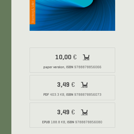
10,00
€
paper version
ISBN
,
9788878856066
3,49
€
PDF
ISBN
403.3 KB,
9788878856073
3,49
€
EPUB
ISBN
188.8 KB,
9788878856080