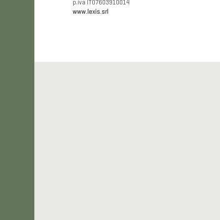
p.iva IT07603910014
www.lexis.srl