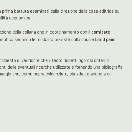
n prima battuta esaminati dalla direzione della casa editrice sul
bilità economica.
comitato
zione della collana che in coordinamento con il
blind peer
entifica secondo le modalità previste dalla double
hiesto di verificare che il testo rispetti rigorosi criteri di
nti delle eventuali ricerche utilizzate e fornendo una bibliografia
guaggio che, come sopra evidenziato, sia adatto anche a un