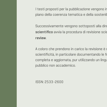
I testi proposti per la pubblicazione vengono i
piano della coerenza tematica e della sosteni
Successivamente vengono sottoposti alla dire
scientifico
avvia la procedura di revisione sci
review
.
A coloro che prendono in carico la revisione è ric
scientificità, in particolare documentando le fo
completa e aggiornata, pur utilizzando un lin
pubblico non accademico.
ISSN: 2533-2600