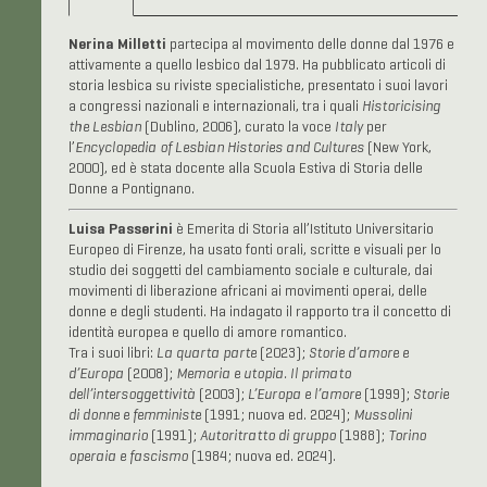
Nerina Milletti
partecipa al movimento delle donne dal 1976 e
attivamente a quello lesbico dal 1979. Ha pubblicato articoli di
storia lesbica su riviste specialistiche, presentato i suoi lavori
a congressi nazionali e internazionali, tra i quali
Historicising
the Lesbian
(Dublino, 2006), curato la voce
Italy
per
l’
Encyclopedia of Lesbian Histories and Cultures
(New York,
2000), ed è stata docente alla Scuola Estiva di Storia delle
Donne a Pontignano.
Luisa Passerini
è Emerita di Storia all’Istituto Universitario
Europeo di Firenze, ha usato fonti orali, scritte e visuali per lo
studio dei soggetti del cambiamento sociale e culturale, dai
movimenti di liberazione africani ai movimenti operai, delle
donne e degli studenti. Ha indagato il rapporto tra il concetto di
identità europea e quello di amore romantico.
Tra i suoi libri:
La quarta parte
(2023);
Storie d’amore e
d’Europa
(2008);
Memoria e utopia. Il primato
dell’intersoggettività
(2003);
L’Europa e l’amore
(1999);
Storie
di donne e femministe
(1991; nuova ed. 2024);
Mussolini
immaginario
(1991);
Autoritratto di gruppo
(1988);
Torino
operaia e fascismo
(1984; nuova ed. 2024).