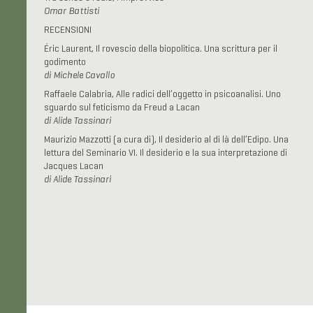
Omar Battisti
RECENSIONI
Éric Laurent, Il rovescio della biopolitica. Una scrittura per il
godimento
di Michele Cavallo
Raffaele Calabria, Alle radici dell’oggetto in psicoanalisi. Uno
sguardo sul feticismo da Freud a Lacan
di Alide Tassinari
Maurizio Mazzotti (a cura di), Il desiderio al di là dell’Edipo. Una
lettura del Seminario VI. Il desiderio e la sua interpretazione di
Jacques Lacan
di Alide Tassinari