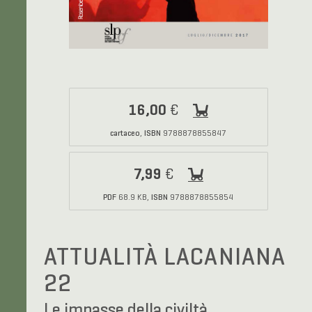
16,00
€
cartaceo
ISBN
,
9788878855847
7,99
€
PDF
ISBN
68.9 KB,
9788878855854
ATTUALITÀ LACANIANA
22
Le impasse della civiltà.