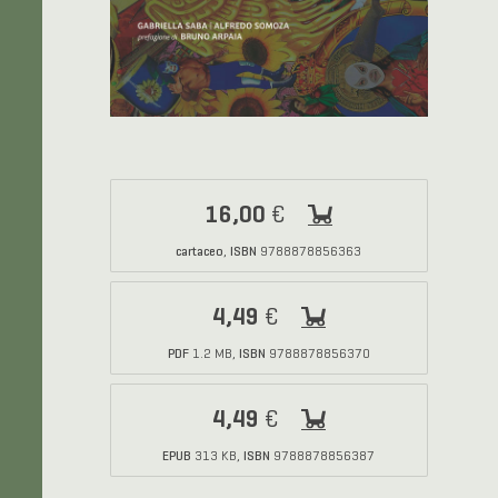
16,00
€
cartaceo
ISBN
,
9788878856363
4,49
€
PDF
ISBN
1.2 MB,
9788878856370
4,49
€
EPUB
ISBN
313 KB,
9788878856387