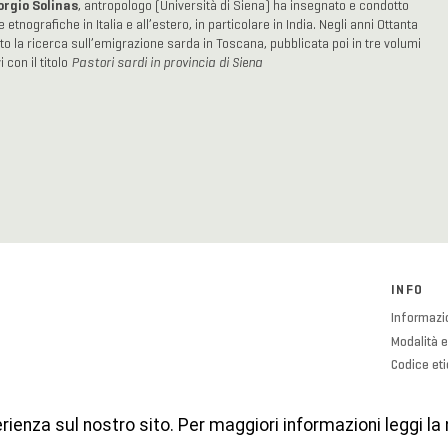
orgio Solinas
, antropologo (Università di Siena) ha insegnato e condotto
 etnografiche in Italia e all’estero, in particolare in India. Negli anni Ottanta
tto la ricerca sull’emigrazione sarda in Toscana, pubblicata poi in tre volumi
i con il titolo
Pastori sardi in provincia di Siena
INFO
Informazio
Modalità e
Codice et
Cookies P
Privacy Po
erienza sul nostro sito. Per maggiori informazioni leggi la