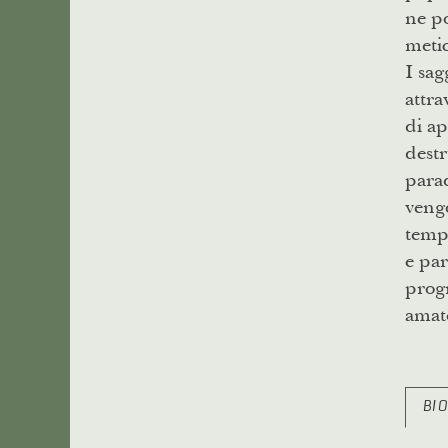
ne po
metic
I sag
attra
di ap
destr
parad
vengo
tempo
e par
progr
amat
BI