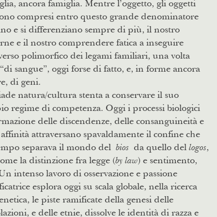
lia, ancora famiglia. Mentre l’oggetto, gli oggetti
sono compresi entro questo grande denominatore
o e si differenziano sempre di più, il nostro
rne e il nostro comprendere fatica a inseguire
verso polimorfico dei legami familiari, una volta
 “di sangue”, oggi forse di fatto, e, in forme ancora
e, di geni.
ade natura/cultura stenta a conservare il suo
o regime di competenza. Oggi i processi biologici
rmazione delle discendenze, delle consanguineità e
 affinità attraversano spavaldamente il confine che
empo separava il mondo del
da quello del
,
bios
logos
come la distinzione fra legge (
) e sentimento,
by law
 Un intenso lavoro di osservazione e passione
ificatrice esplora oggi su scala globale, nella ricerca
enetica, le piste ramificate della genesi delle
azioni, e delle etnie, dissolve le identità di razza e