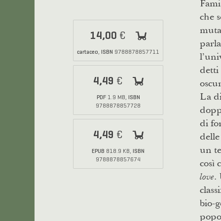
Famig
che 
mutan
14,00
€
parla
cartaceo
ISBN
,
9788878857711
l’uni
detti
4,49
oscur
€
La di
PDF
ISBN
1.9 MB,
doppi
9788878857728
di fo
4,49
delle
€
un t
EPUB
ISBN
818.9 KB,
così 
9788878857674
.
love
class
bio-g
popol