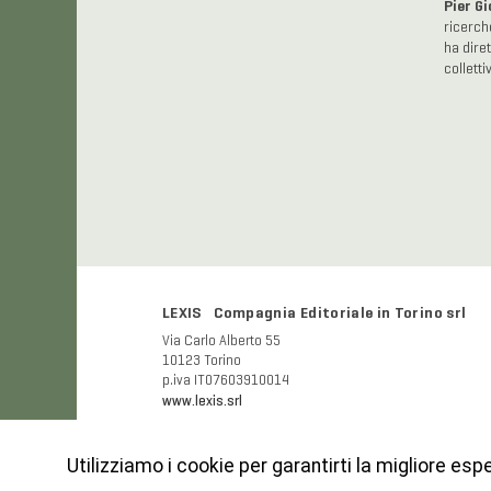
Pier Gi
ricerche
ha dire
collettiv
LEXIS Compagnia Editoriale in Torino srl
Via Carlo Alberto 55
10123 Torino
p.iva IT07603910014
www.lexis.srl
Utilizziamo i cookie per garantirti la migliore esp