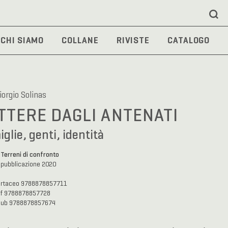
CHI SIAMO
COLLANE
RIVISTE
CATALOGO
iorgio Solinas
TTERE DAGLI ANTENATI
glie, genti, identità
Terreni di confronto
a
 pubblicazione 2020
artaceo 9788878857711
df 9788878857728
pub 9788878857674