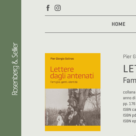
HOME
Pier G
LE
Fami
collan
anno di
pp. 176
ISBN c
ISBN p
ISBN e