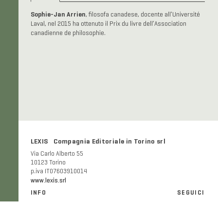
Sophie-Jan Arrien
, filosofa canadese, docente all’Université
Laval, nel 2015 ha ottenuto il Prix du livre dell’Association
canadienne de philosophie.
LEXIS Compagnia Editoriale in Torino srl
Via Carlo Alberto 55
10123 Torino
p.iva IT07603910014
www.lexis.srl
INFO
SEGUICI
Informazioni generali e FAQ
Facebook
Modalità e costi di spedizione
Instagram