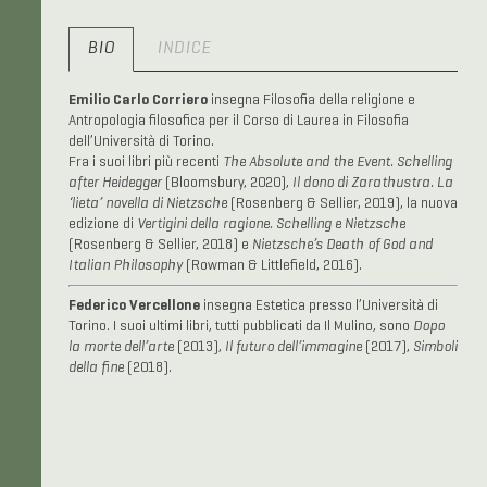
BIO
INDICE
Emilio Carlo Corriero
insegna Filosofia della religione e
Antropologia filosofica per il Corso di Laurea in Filosofia
dell’Università di Torino.
Fra i suoi libri più recenti
The Absolute and the Event. Schelling
after Heidegger
(Bloomsbury, 2020),
Il dono di Zarathustra. La
‘lieta’ novella di Nietzsche
(Rosenberg & Sellier, 2019), la nuova
edizione di
Vertigini della ragione. Schelling e Nietzsche
(Rosenberg & Sellier, 2018) e
Nietzsche’s Death of God and
Italian Philosophy
(Rowman & Littlefield, 2016).
Federico Vercellone
insegna Estetica presso l’Università di
Torino. I suoi ultimi libri, tutti pubblicati da Il Mulino, sono
Dopo
la morte dell’arte
(2013),
Il futuro dell’immagine
(2017),
Simboli
della fine
(2018).