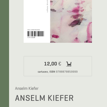
12,00
€
cartaceo
ISBN
,
9788878859999
Anselm Kiefer
ANSELM KIEFER