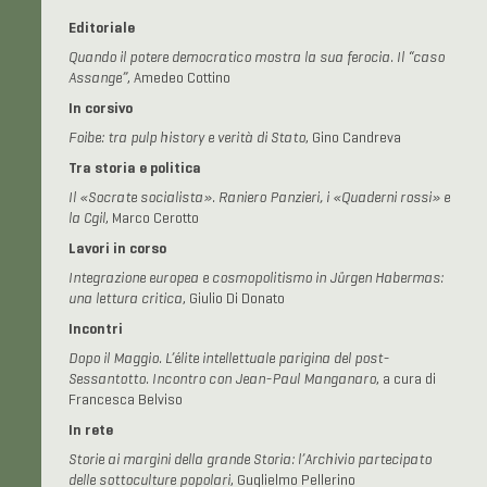
Editoriale
Quando il potere democratico mostra la sua ferocia. Il “caso
Assange”
, Amedeo Cottino
In corsivo
Foibe: tra pulp history e verità di Stato
, Gino Candreva
Tra storia e politica
Il «Socrate socialista». Raniero Panzieri, i «Quaderni rossi» e
la Cgil
, Marco Cerotto
Lavori in corso
Integrazione europea e cosmopolitismo in Jürgen Habermas:
una lettura critica
, Giulio Di Donato
Incontri
Dopo il Maggio. L’élite intellettuale parigina del post-
Sessantotto. Incontro con Jean-Paul Manganaro
, a cura di
Francesca Belviso
In rete
Storie ai margini della grande Storia: l’Archivio partecipato
delle sottoculture popolari
, Guglielmo Pellerino