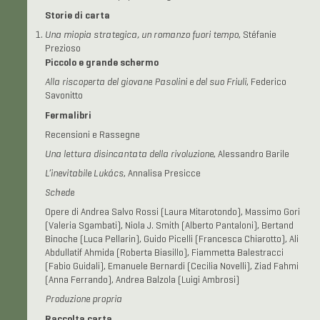
Storie di carta
Una miopia strategica, un romanzo fuori tempo
, Stéfanie
Prezioso
Piccolo e grande schermo
Alla riscoperta del giovane Pasolini e del suo Friuli
, Federico
Savonitto
Fermalibri
Recensioni e Rassegne
Una lettura disincantata della rivoluzione
, Alessandro Barile
L’inevitabile Lukács
, Annalisa Presicce
Schede
Opere di Andrea Salvo Rossi (Laura Mitarotondo), Massimo Gori
(Valeria Sgambati), Niola J. Smith (Alberto Pantaloni), Bertand
Binoche (Luca Pellarin), Guido Picelli (Francesca Chiarotto), Ali
Abdullatif Ahmida (Roberta Biasillo), Fiammetta Balestracci
(Fabio Guidali), Emanuele Bernardi (Cecilia Novelli), Ziad Fahmi
(Anna Ferrando), Andrea Balzola (Luigi Ambrosi)
Produzione propria
Raccolta carta