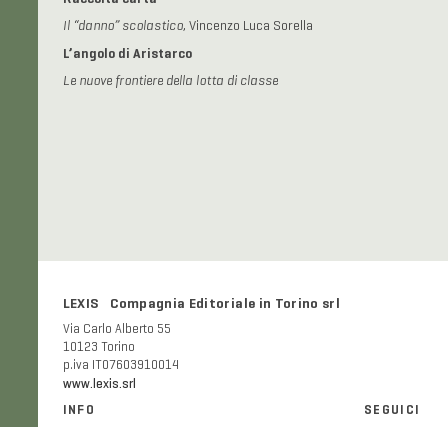
Il “danno” scolastico
, Vincenzo Luca Sorella
L’angolo di Aristarco
Le nuove frontiere della lotta di classe
LEXIS Compagnia Editoriale in Torino srl
Via Carlo Alberto 55
10123 Torino
p.iva IT07603910014
www.lexis.srl
INFO
SEGUICI
Informazioni generali e FAQ
Facebook