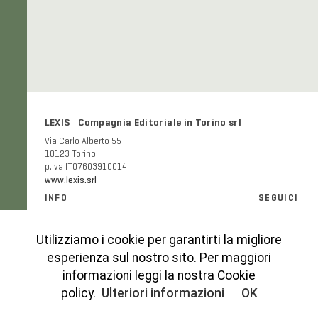
LEXIS Compagnia Editoriale in Torino srl
Via Carlo Alberto 55
10123 Torino
p.iva IT07603910014
www.lexis.srl
INFO
SEGUICI
Informazioni generali e FAQ
Facebook
Modalità e costi di spedizione
Instagram
Utilizziamo i cookie per garantirti la migliore
Codice etico
esperienza sul nostro sito. Per maggiori
Cookies Policy
informazioni leggi la nostra Cookie
Privacy Policy
policy.
Ulteriori informazioni
OK