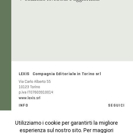
LEXIS Compagnia Editoriale in Torino srl
Via Carlo Alberto 55
10123 Torino
p.iva IT07603910014
www.lexis.srl
INFO
SEGUICI
Informazioni generali e FAQ
Facebook
Modalità e costi di spedizione
Instagram
Utilizziamo i cookie per garantirti la migliore
Codice etico
esperienza sul nostro sito. Per maggiori