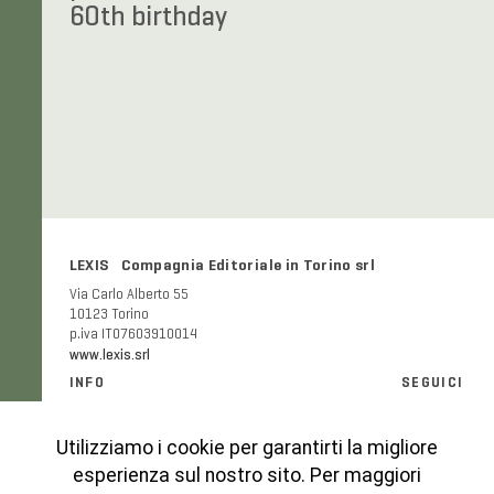
60th birthday
LEXIS Compagnia Editoriale in Torino srl
Via Carlo Alberto 55
10123 Torino
p.iva IT07603910014
www.lexis.srl
INFO
SEGUICI
Informazioni generali e FAQ
Facebook
Modalità e costi di spedizione
Instagram
Utilizziamo i cookie per garantirti la migliore
Codice etico
esperienza sul nostro sito. Per maggiori
Cookies Policy