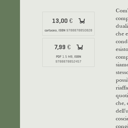
Com'è
compl
13,00
€
duali
cartaceo
ISBN
,
9788878850828
che e
condo
7,99
€
esist
comp
PDF
ISBN
1.5 MB,
9788878852457
siam
stes
possi
riaff
quoti
che, 
dell'
cosci
cong