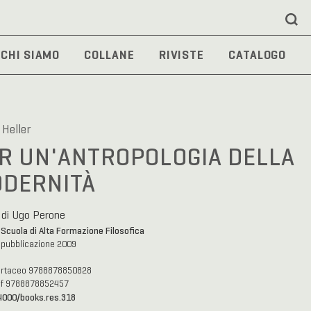
CHI SIAMO
COLLANE
RIVISTE
CATALOGO
 Heller
R UN'ANTROPOLOGIA DELLA
DERNITÀ
 di Ugo Perone
Scuola di Alta Formazione Filosofica
a
 pubblicazione 2009
artaceo 9788878850828
df 9788878852457
4000/books.res.318