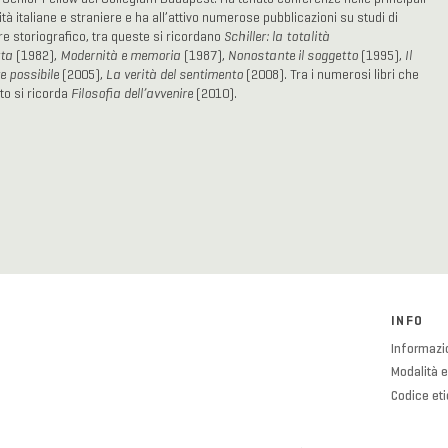
tà italiane e straniere e ha all’attivo numerose pubblicazioni su studi di
re storiografico, tra queste si ricordano
Schiller: la totalità
tta
(1982),
Modernità e memoria
(1987),
Nonostante il soggetto
(1995),
Il
e possibile
(2005),
La verità del sentimento
(2008). Tra i numerosi libri che
to si ricorda
Filosofia dell’avvenire
(2010).
INFO
Informazio
Modalità e
Codice et
Cookies P
Privacy Po