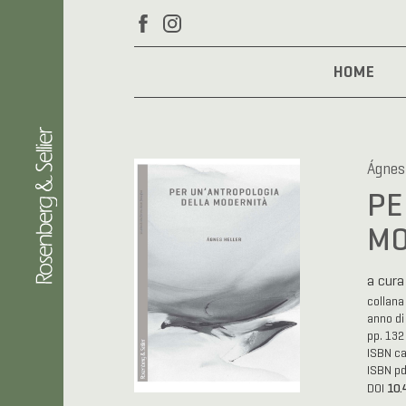
HOME
Ágnes
PE
MO
a cura
collan
anno di
pp. 132
ISBN c
ISBN p
10.
DOI