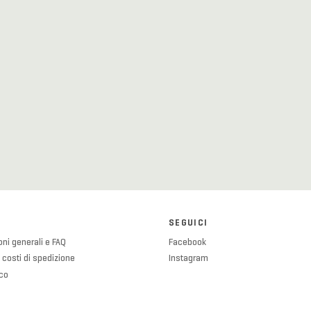
SEGUICI
ni generali e FAQ
Facebook
 costi di spedizione
Instagram
ico
olicy
licy