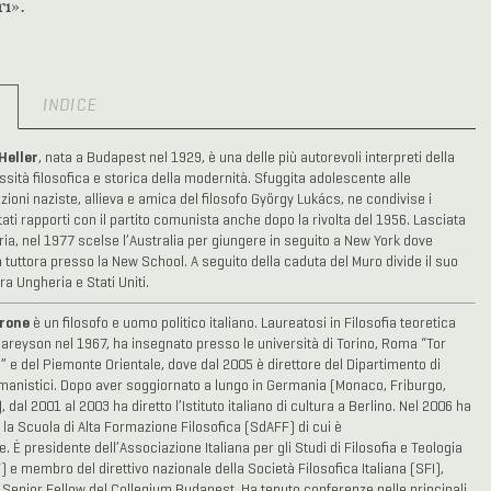
i».
O
INDICE
Heller
, nata a Budapest nel 1929, è una delle più autorevoli interpreti della
sità filosofica e storica della modernità. Sfuggita adolescente alle
zioni naziste, allieva e amica del filosofo György Lukács, ne condivise i
ati rapporti con il partito comunista anche dopo la rivolta del 1956. Lasciata
ria, nel 1977 scelse l’Australia per giungere in seguito a New York dove
 tuttora presso la New School. A seguito della caduta del Muro divide il suo
ra Ungheria e Stati Uniti.
rone
è un filosofo e uomo politico italiano. Laureatosi in Filosofia teoretica
Pareyson nel 1967, ha insegnato presso le università di Torino, Roma “Tor
” e del Piemonte Orientale, dove dal 2005 è direttore del Dipartimento di
manistici. Dopo aver soggiornato a lungo in Germania (Monaco, Friburgo,
, dal 2001 al 2003 ha diretto l’Istituto italiano di cultura a Berlino. Nel 2006 ha
 la Scuola di Alta Formazione Filosofica (SdAFF) di cui è
e. È presidente dell’Associazione Italiana per gli Studi di Filosofia e Teologia
) e membro del direttivo nazionale della Società Filosofica Italiana (SFI),
Senior Fellow del Collegium Budapest. Ha tenuto conferenze nelle principali