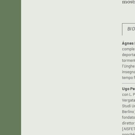
mostr
BI
Ágnes 
comples
deporta
torment
l’Unghe
insegna
tempo f
Ugo Pe
con L. 
Vergata
Studi U
Berlino)
fondato
direttor
(AISFET
nonché 