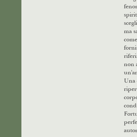
fenom
spiri
scegl
ma sa
come 
forni
rife
non a
un'an
Una c
riper
corpo
cond
Fort
perfe
auton