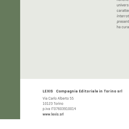
universi
caratte
interro
present
ha cura
LEXIS Compagnia Editoriale in Torino srl
Via Carlo Alberto 55
10123 Torino
p.iva IT07603910014
www.lexis.srl