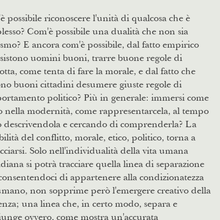
 possibile riconoscere l'unità di qualcosa che è
esso? Com'è possibile una dualità che non sia
smo? E ancora com'è possibile, dal fatto empirico
sistono uomini buoni, trarre buone regole di
tta, come tenta di fare la morale, e dal fatto che
ono buoni cittadini desumere giuste regole di
ortamento politico? Più in generale: immersi come
o nella modernità, come rappresentarcela, al tempo
so descrivendola e cercando di comprenderla? La
bilità del conflitto, morale, etico, politico, torna a
acciarsi. Solo nell'individualità della vita umana
diana si potrà tracciare quella linea di separazione
consentendoci di appartenere alla condizionatezza
umano, non sopprime però l'emergere creativo della
enza; una linea che, in certo modo, separa e
iunge ovvero, come mostra un'accurata