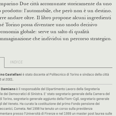
mparino Due città accomunate storicamente da uno
o prodotto: l’automobile, che però non è un destino.
re andare oltre. Il libro propone alcuni ingredienti
hé Torino possa diventare uno snodo decisivo
economia globale: serve un salto di qualità
immaginazione che individui un percorso strategico.
O
INDICE
ino Castellani
è stato docente al Politecnico di Torino e sindaco della città
3 al 2001.
e Damiano
è il responsabile del Dipartimento Lavoro della Segreteria
le dei Democratici di Sinistra. E' stato segretario generale della Camera del
di Torino, segretario generale aggiunto della Fiom-Cgil, segretario generale
gil del Veneto. Ha curato la costituzione del primo Fondo pensione dei
ccanici, Cometa. Nel 1998 ha tenuto un corso sulla previdenza
entare presso l'Università di Firenze e nel 1999 un master post laurea sulle