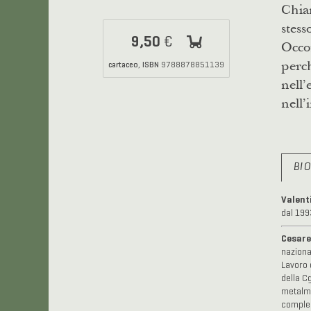
Chia
stess
9,50
€
Occor
perc
cartaceo
ISBN
,
9788878851139
nell’
nell’
BI
Valent
dal 199
Cesar
naziona
Lavoro 
della C
metalme
complem