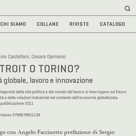
CHI SIAMO
COLLANE
RIVISTE
CATALOGO
ino Castellani, Cesare Damiano
TROIT O TORINO?
à globale, lavoro e innovazione
agonisti della vita politica e del mondo del lavoro si interrogano sul futuro
ttà e delle relazioni industriali nel contesto dell'economia globalizzata.
 pubblicazione 2011
artaceo 9788878851139
go con Angelo Faccinetto prefazione di Sergio