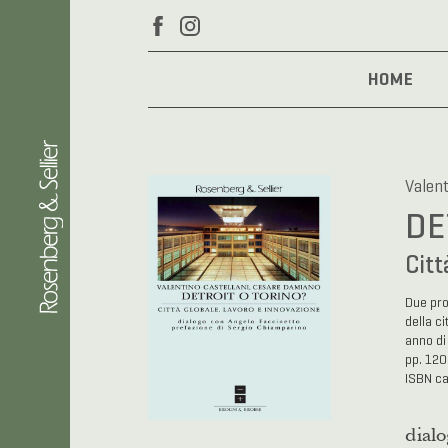
HOME
Valent
DE
Citt
Due prot
della ci
anno di
pp. 120
ISBN c
dialo