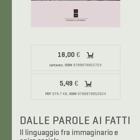
18,00
€
cartaceo
ISBN
,
9788878852723
5,49
€
PDF
ISBN
979.7 KB,
9788878852624
DALLE PAROLE AI FATTI
Il linguaggio fra immaginario e