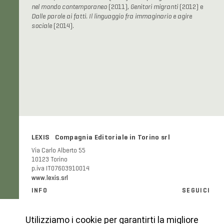
nel mondo contemporaneo
(2011),
Genitori migranti
(2012) e
Dalle parole ai fatti. Il linguaggio fra immaginario e agire
sociale
(2014).
LEXIS Compagnia Editoriale in Torino srl
Via Carlo Alberto 55
10123 Torino
p.iva IT07603910014
www.lexis.srl
INFO
SEGUICI
Informazioni generali e FAQ
Facebook
Modalità e costi di spedizione
Instagram
Utilizziamo i cookie per garantirti la migliore